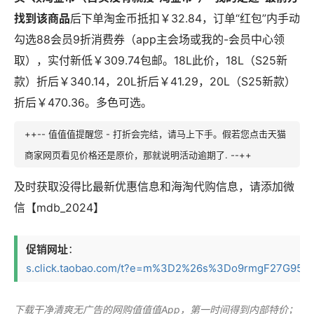
找到该商品
后下单淘金币抵扣￥32.84，订单“红包”内手动
勾选88会员9折消费券（app主会场或我的-会员中心领
取），实付新低￥309.74包邮。18L此价，18L（S25新
款）折后￥340.14，20L折后￥41.29，20L（S25新款）
折后￥470.36。多色可选。
++-- 值值值提醒您 - 打折会完结，请马上下手。假若您点击天猫
商家网页看见价格还是原价，那就说明活动逾期了. --++
及时获取没得比最新优惠信息和海淘代购信息，请添加微
信【mdb_2024】
促销网址
：
s.click.taobao.com/t?e=m%3D2%26s%3Do9rmgF27G95w4v
下载干净清爽无广告的
网购值值值App
，第一时间得到内部特价；