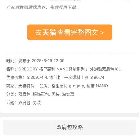
点此
领取隐藏优惠券
，先领券再下单。
去
查看完整图文 >
时间：发布于 2025-6-19 22:09
名称：
GREGORY 格里高利 NANO轻量系列 户外通勤双肩包18L
优惠价格：
￥309.74 4.4折 比上一次爆料上涨 ￥90.74
商家：
天猫特价
品牌：
格里高利 gregory
,
纳诺 NANO
分类：
双肩包
,
服饰鞋包
,
男装
,
淘实惠
话题：
双肩包
,
男装
双肩包攻略