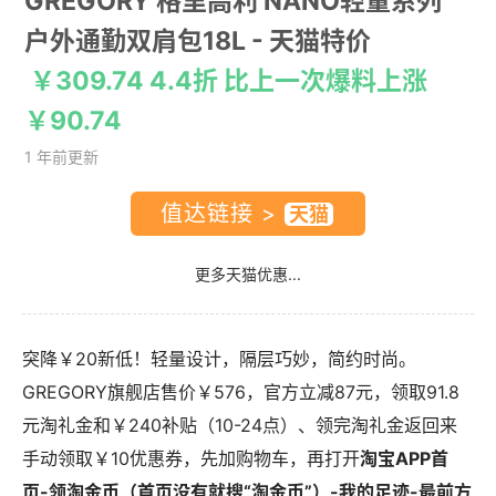
GREGORY 格里高利 NANO轻量系列
户外通勤双肩包18L
- 天猫特价
￥309.74 4.4折 比上一次爆料上涨
￥90.74
1 年前更新
值达链接 >
更多天猫优惠...
突降￥20新低！轻量设计，隔层巧妙，简约时尚。
GREGORY旗舰店售价￥576，官方立减87元，领取91.8
元淘礼金和￥240补贴（10-24点）、领完淘礼金返回来
手动领取￥10优惠券，先加购物车，再打开
淘宝APP首
页-领淘金币（首页没有就搜“淘金币”）-我的足迹-最前方