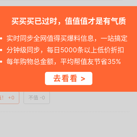
信息，请添加微信【mdb_2024】
买买买已过时，值值值才是有气质
一时间得到内部特价；点此
领取隐藏优惠券
，先领券再下单。
实时同步全网值得买爆料信息，一站搞定
ml?sku=57A7UH4l0iM2LEqTCkjohsR4_3jk9....
分钟级同步，每日5000条以上低价折扣
每年购物总金额，平均帮值友节省35%
查看完整图文 >
去看看 >
值！ +0
不值 -0