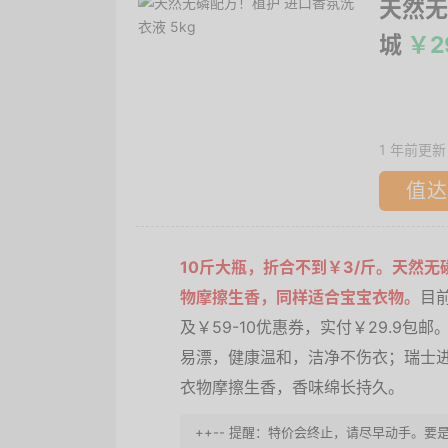
天然无
城
￥2
1 年前更新
值达
10斤大瓶，折合不到￥3/斤。天然
物摩擦生香，同样适合宝宝衣物。
目前
及￥59-10优惠券，实付￥29.9包
易漂，健康温和，洁净不伤衣；瑞士
衣物摩擦生香，香味绵长持久。
++-- 提醒：特价会终止，请尽早动手。要是