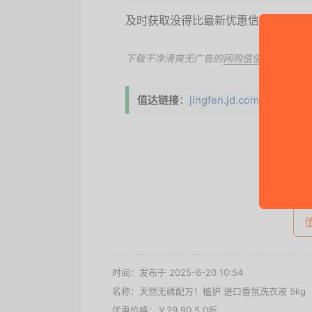
及时获取没得比最新优惠信息和海淘代购
下载干净清爽无广告的
网购值值值App
，第
值达链接
：
jingfen.jd.com/item.ht
去
时间：发布于 2025-6-20 10:54
名称：
天然无磷配方！植护 进口香氛洗衣液 5kg
优惠价格：
￥29.90 5.0折