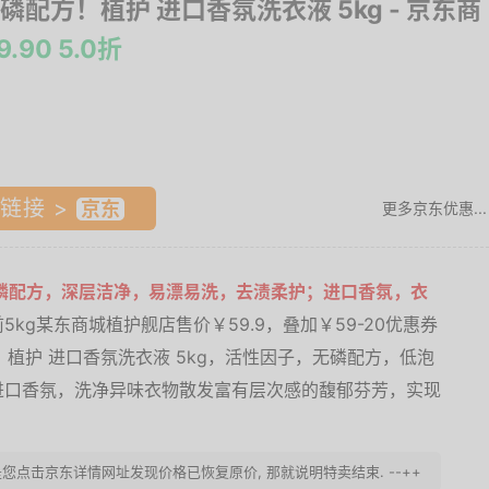
磷配方！植护 进口香氛洗衣液 5kg
- 京东商
9.90 5.0折
链接 >
更多京东优惠...
无磷配方，深层洁净，易漂易洗，去渍柔护；进口香氛，衣
5kg某东商城植护舰店售价￥59.9，叠加￥59-20优惠券
邮。 植护 进口香氛洗衣液 5kg，活性因子，无磷配方，低泡
进口香氛，洗净异味衣物散发富有层次感的馥郁芬芳，实现
您点击京东详情网址发现价格已恢复原价, 那就说明特卖结束. --++