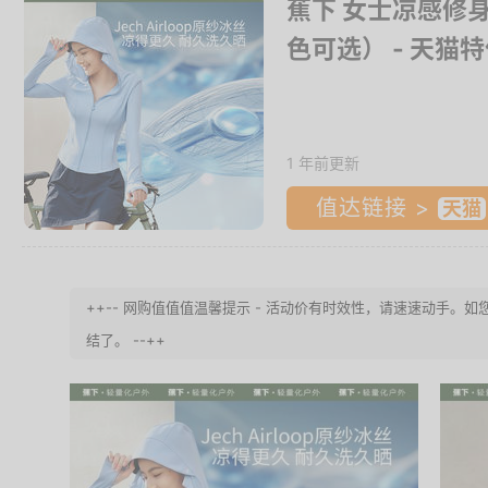
蕉下 女士凉感修身
色可选）
- 天猫
1 年前更新
值达链接 >
++-- 网购值值值温馨提示 - 活动价有时效性，请速速动手
结了。 --++