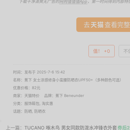
下载干净清爽无广告的
网购值值值App
，第一时间得到内部特
去
查看完整
值！ +0
不值
时间：发布于 2025-7-6 15:42
名称：
蕉下 女士凉感修身小蛮腰防晒衣UPF50+（多种颜色可选）
优惠价格：
82元
商家：
天猫特价
品牌：
蕉下 Beneunder
分类：
服饰鞋包
,
淘实惠
话题：
防晒
,
防晒衣
上一篇：
TUCANO 啄木鸟 男女同款防泼水冲锋衣外套
券后2