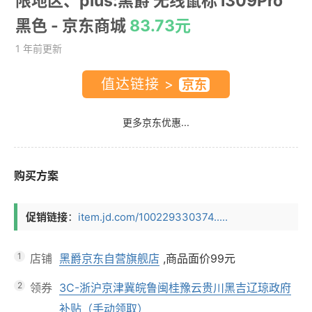
限地区、plus:黑爵 无线鼠标 I309Pro
黑色
- 京东商城
83.73元
1 年前更新
值达链接 >
更多京东优惠...
购买方案
促销链接
：
item.jd.com/100229330374.....
1
店铺
黑爵京东自营旗舰店
,商品面价
99元
2
领券
3C-浙沪京津冀皖鲁闽桂豫云贵川黑吉辽琼政府
补贴（手动领取）