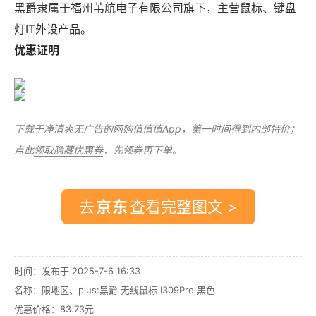
黑爵隶属于福州苇航电子有限公司旗下，主营鼠标、键盘
灯IT外设产品。
优惠证明
下载干净清爽无广告的
网购值值值App
，第一时间得到内部特价；
点此
领取隐藏优惠券
，先领券再下单。
去
查看完整图文 >
时间：发布于 2025-7-6 16:33
名称：
限地区、plus:黑爵 无线鼠标 I309Pro 黑色
优惠价格：
83.73元