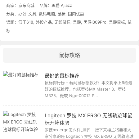
商家：
京东商城
品牌：
黑爵 Ajiazz
分类：
办公-文具
,
数码电脑
,
鼠标
,
国内优惠
话题：
低于618
,
外设产品
,
无线鼠标
,
黑爵
,
黑爵I309Pro
,
黑爵鼠标
,
鼠
标
鼠标攻略
最好的鼠标推荐
鼠标排行榜 - 若问鼠标哪款好？本文将奉上6款最
好的鼠标推荐，包括罗技MX Master 3、罗技
M325、微软 Ngx-00012 P...
Logitech 罗技 MX ERGO 无线轨迹球鼠
标开箱体验
罗技mx ergo怎么样_测评 - 接下来楼主将要和大
家分享的是 Logitech 罗技 MX ERGO 无线轨迹球