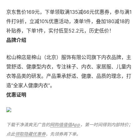
京东售价169元，下单领取满135减66元优惠券，参与满1
件打9折，立减10%优惠活动，凑单1件，叠加180减18的
补贴券，下单1件，实付低至52.2元，历史低价！
品牌介绍
松山棉店是棉山（北京）服饰有限公司旗下内衣品牌，主
营舒适、健康型内衣，专注袜子、内衣、家居服、儿童内
衣等品类的研发。产品秉承舒适、健康、品质的理念，打
造“全家人健康内衣”。
优惠证明
下载干净清爽无广告的
网购值值值App
，第一时间得到内部特价；
点此
领取隐藏优惠券
，先领券再下单。