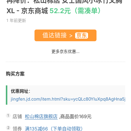
再降价：松山棉店 女士国风小冰竹文胸
XL
- 京东商城
52.2元（需凑单）
1 年前更新
值达链接 >
更多京东优惠...
购买方案
优惠网址
：
jingfen.jd.com/item.html?sku=ycQLc80YIuXpq8AgHna5jnbE
1
店铺
松山棉店旗舰店
,商品面价
169元
2
领券
满135减66（下单自动领取）