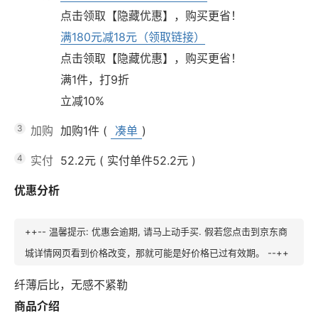
点击领取【隐藏优惠】，购买更省！
满180元减18元（领取链接）
点击领取【隐藏优惠】，购买更省！
满1件，打9折
立减10%
3
加购
加购1件
(
凑单
)
4
实付
52.2元
(
实付单件52.2元
)
优惠分析
++-- 温馨提示: 优惠会逾期, 请马上动手买. 假若您点击到京东商
城详情网页看到价格改变，那就可能是好价格已过有效期。 --++
纤薄后比，无感不紧勒
商品介绍