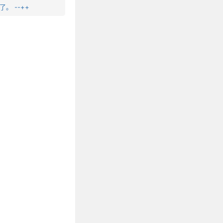
。 --++