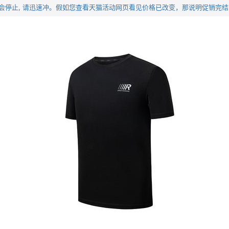
优惠价会停止, 请迅速冲。假如您查看天猫活动网页看见价格已改变，那说明促销完结了