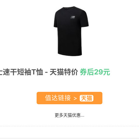
士速干短袖T恤
- 天猫特价
券后29元
值达链接 >
更多天猫优惠...