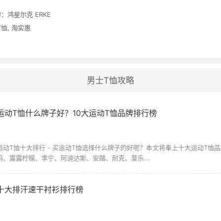
：
鸿星尔克 ERKE
T恤
,
淘实惠
男士T恤攻略
运动T恤什么牌子好？10大运动T恤品牌排行榜
运动T恤十大排行 - 买运动T恤选择什么牌子的好呢？本文将奉上十大运动T恤
玛、露露柠檬、李宁、阿迪达斯、安踏、耐克、斐乐...
十大排汗速干衬衫排行榜