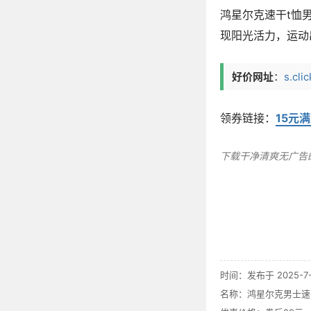
鸿星尔克速干t恤
现阳光活力，运动
好价网址
：
s.cl
领券链接：
15元
下载干净清爽无广告
时间：发布于 2025-7-8
名称：
鸿星尔克男士速