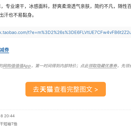
男，专业速干，冰感面料，舒爽柔滑透气亲肤，简约不凡，随性
出汗也不易黏身。
ick.taobao.com/t?e=m%3D2%26s%3DE6FLVtUE7CFw4vFB6t2Z2ue
满减券
的
网购值值值App
，第一时间得到内部特价；点此
领取隐藏优惠券
，先领
去
查看完整图文 >
 20:44
干短袖T恤