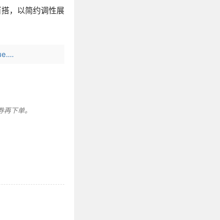
百搭，以简约调性展
....
券再下单。