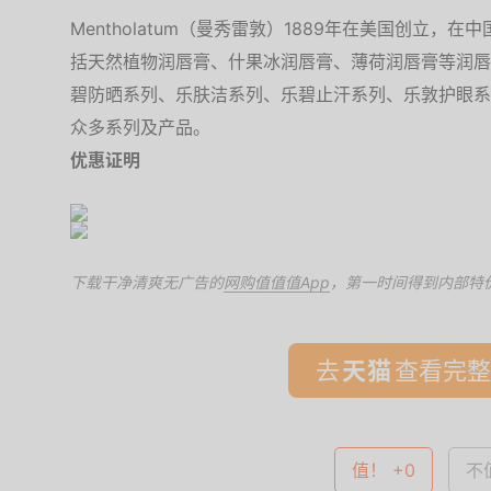
Mentholatum（曼秀雷敦）1889年在美国创立
括天然植物润唇膏、什果冰润唇膏、薄荷润唇膏等润唇
碧防晒系列、乐肤洁系列、乐碧止汗系列、乐敦护眼系
众多系列及产品。
优惠证明
下载干净清爽无广告的
网购值值值App
，第一时间得到内部特
去
查看完整
值！ +0
不值