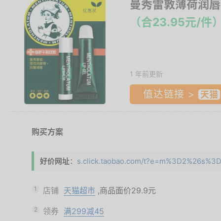
曼秀雷敦薄荷润唇
（合23.95元/件
1 年前更新
值达链接 >
购买方案
好价网址
：
s.click.taobao.com/t?e=m%3D2%26s%3
1
店铺
天猫超市
,商品面价
29.9元
2
领券
满299减45