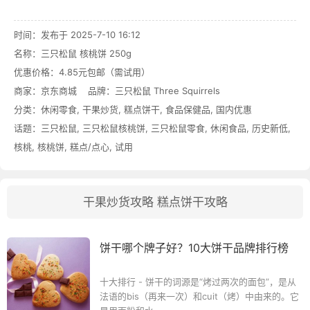
时间：发布于 2025-7-10 16:12
名称：
三只松鼠 核桃饼 250g
优惠价格：
4.85元包邮（需试用）
商家：
京东商城
品牌：
三只松鼠 Three Squirrels
分类：
休闲零食
,
干果炒货
,
糕点饼干
,
食品保健品
,
国内优惠
话题：
三只松鼠
,
三只松鼠核桃饼
,
三只松鼠零食
,
休闲食品
,
历史新低
,
核桃
,
核桃饼
,
糕点/点心
,
试用
干果炒货攻略
糕点饼干攻略
饼干哪个牌子好？10大饼干品牌排行榜
十大排行 - 饼干的词源是“烤过两次的面包”，是从
法语的bis（再来一次）和cuit（烤）中由来的。它