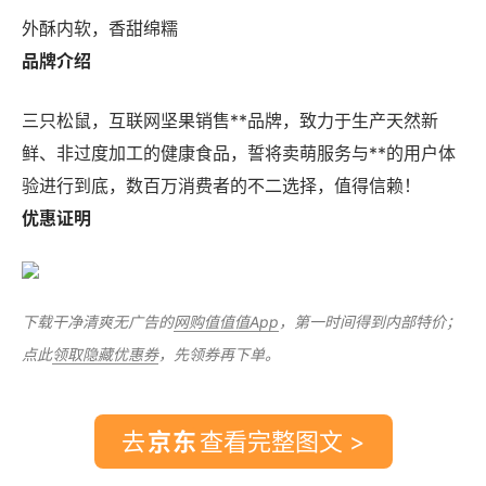
外酥内软，香甜绵糯
品牌介绍
三只松鼠，互联网坚果销售**品牌，致力于生产天然新
鲜、非过度加工的健康食品，誓将卖萌服务与**的用户体
验进行到底，数百万消费者的不二选择，值得信赖！
优惠证明
下载干净清爽无广告的
网购值值值App
，第一时间得到内部特价；
点此
领取隐藏优惠券
，先领券再下单。
去
查看完整图文 >