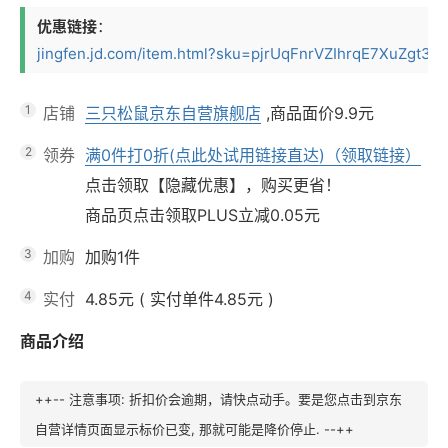
优惠链接
：
jingfen.jd.com/item.html?sku=pjrUqFnrVZIhrqE7XuZgt3a3_
1
店铺
三只松鼠京东自营旗舰店
,商品面价
9.9元
2
领券
满0件打0折(点此处试用链接直达)（领取链接）
点击领取【隐藏优惠】，购买更省！
商品页点击领取PLUS立减0.05元
3
加购
加购1件
4
实付
4.85元
(
实付单件4.85元
)
商品介绍
++-- 注意事项: 折扣价会逾期，请快点动手。要是您点击到京东
自营详情页面显示标价已变, 那就可能是降价停止. --++