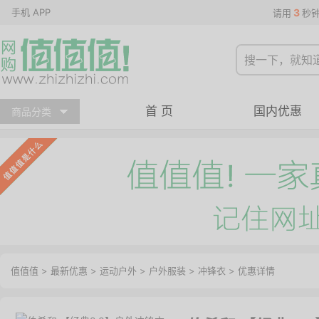
手机 APP
3
请用
秒
首 页
国内优惠
商品分类
值值值
>
最新优惠
>
运动户外
>
户外服装
>
冲锋衣
>
优惠详情