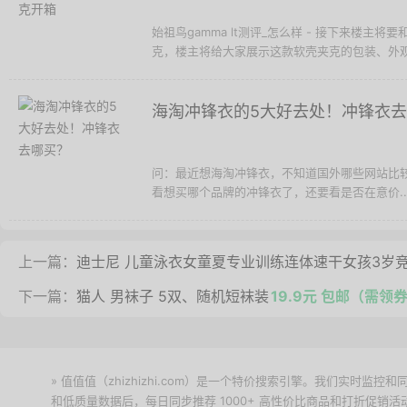
始祖鸟gamma lt测评_怎么样 - 接下来楼主将要和大
克，楼主将给大家展示这款软壳夹克的包装、外观和
海淘冲锋衣的5大好去处！冲锋衣
问：最近想海淘冲锋衣，不知道国外哪些网站比
看想买哪个品牌的冲锋衣了，还要看是否在意价..
上一篇：
迪士尼 儿童泳衣女童夏专业训练连体速干女孩3岁竞
下一篇：
猫人 男袜子 5双、随机短袜装
19.9元 包邮（需领
» 值值值（zhizhizhi.com）是一个特价搜索引擎。我们实时
和低质量数据后，每日同步推荐 1000+ 高性价比商品和打折促销