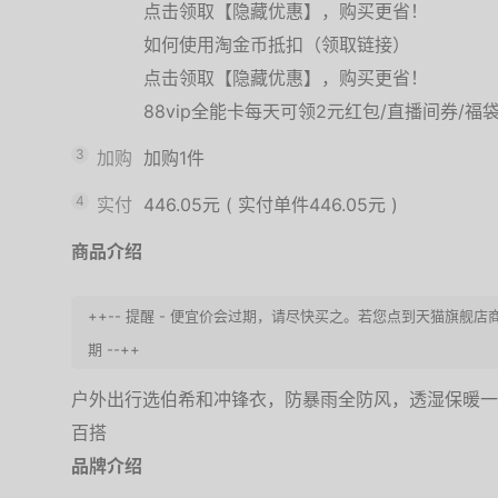
点击领取【隐藏优惠】，购买更省！
如何使用淘金币抵扣（领取链接）
点击领取【隐藏优惠】，购买更省！
88vip全能卡每天可领2元红包/直播间券/福
3
加购
加购1件
4
实付
446.05元
(
实付单件446.05元
)
商品介绍
++-- 提醒 - 便宜价会过期，请尽快买之。若您点到天猫旗
期 --++
户外出行选伯希和冲锋衣，防暴雨全防风，透湿保暖一
百搭
品牌介绍