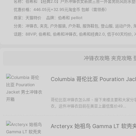
名称：
伯希和 【经典2.0】户外冲锋衣女新款三合一外套男防风防水登
优惠价格：
446.05元+32.95元淘金币 包邮（需领券）
商家：
天猫特价
品牌：
伯希和 pelliot
分类：
冲锋衣
,
夹克
,
户外服装
,
户外鞋
,
服饰鞋包
,
登山服
,
运动户外
,
话题：
88VIP
,
伯希和
,
伯希和冲锋衣
,
伯希和经典2.0
,
低于60天均价
,
冲锋衣攻略
夹克攻略
Columbia 哥伦比亚 Pouration 
哥伦比亚冲锋衣怎么样 - 接下来楼主要和大家分享的是 Co
衣，这件冲锋衣目前在美亚上最低售价49...
Arcteryx 始祖鸟 Gamma LT 软