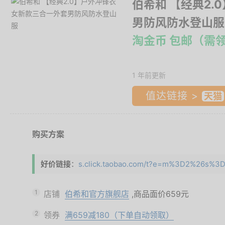
伯希和 【经典2
男防风防水登山服
淘金币 包邮（需
1 年前更新
值达链接 >
购买方案
好价链接
：
s.click.taobao.com/t?e=m%3D2%26s%3D
1
店铺
伯希和官方旗舰店
,商品面价
659元
2
领券
满659减180（下单自动领取）