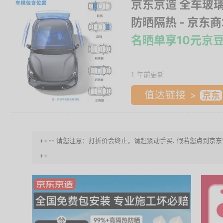
京东京造 全车玻
防晒隔热
- 京东
名晒单享10元京
1 年前更新
值达链接 >
++-- 请您注意：打折价会终止，请赶紧动手买. 假若您点到京东
++