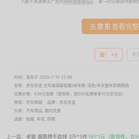
下载干净清爽无广告的
网购值值值App
，第一时间得到内部特
去
查看完整
值！ +0
不值
时间：发布于 2025-7-10 22:06
名称：
京东京造 全车玻璃窗贴膜(轿车款-深色)车衣整车防晒隔热
优惠价格：
539元包邮（需用券，前200名晒单享10元京豆后）
商家：
京东商城
品牌：
京东京造
分类：
汽车用品
,
国内优惠
话题：
贴膜
,
车衣
,
防晒
上一篇：
卓宸 烟熏烤牛肋排 2斤*3件
167.1元（需领券，合5