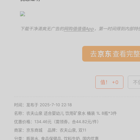
下载干净清爽无广告的
网购值值值App
，第一时间得到内部特
去
查看完整
值！ +0
不值
时间：发布于 2025-7-10 22:18
名称：
农夫山泉 适合婴幼儿 饮用矿泉水 桶装 1L 8瓶*3件
优惠价格：
134.46元（需领券，合44.82元/件）
商家：
京东商城
品牌：
农夫山泉
,
双11
分类：
瓶装水
,
食品保健品
,
饮料牛奶
,
国内优惠