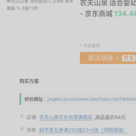
农夫山泉 适合婴幼儿
- 京东商城
134.
1 年前更新
值达链接 >
购买方案
好价网址
：
jingfen.jd.com/item.html?sku=nlnT9cfe
1
店铺
农夫山泉京东自营旗舰店
,商品面价
64元
2
领券
超市黑五券满200减20*3张（领取链接）