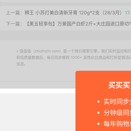
上一篇：
狮王 小苏打美白清新牙膏 120g*2支（28/3月）
1
下一篇：
【黑五轻享包】万景国产白虾2斤+大庄园进口原切
» 值值值（zhizhizhi.com）是一个特价搜索引擎。我们实时
和低质量数据后，每日同步推荐 1000+ 高性价比商品和打折促销
信息。
下载值值值App
买买买
Copyright © 2011-2026 网
实时同步
分钟级同
每年购物