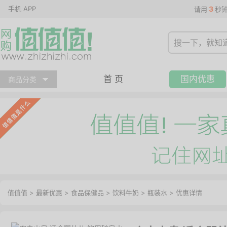
手机 APP
3
请用
秒
首 页
国内优惠
商品分类
值值值
>
最新优惠
>
食品保健品
>
饮料牛奶
>
瓶装水
>
优惠详情