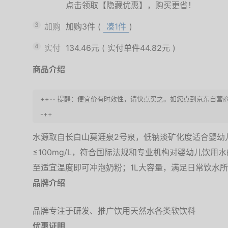
点击领取【隐藏优惠】，购买更省！
3
加购
加购3件
(
凑1件
)
4
实付
134.46元
(
实付单件44.82元
)
商品介绍
++-- 提醒：便宜价有时效性，请快点买之。如您点到京东自营商
-++
水源取自长白山莫涯泉2号泉，低钠淡矿化度适合婴幼儿饮
≤100mg/L，符合国际法规和专业机构对婴幼儿饮
至适宜温度即可冲泡奶粉；1L大容量，满足日常饮水所需
品牌介绍
品牌专注于研发、推广饮用天然水各类软饮料
优惠证明