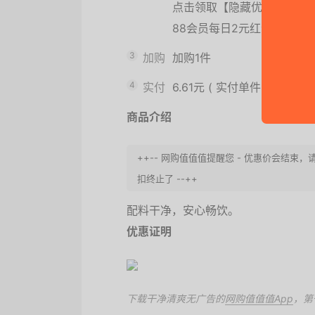
点击领取【隐藏优惠】，购
88会员每日2元红包
3
加购
加购1件
4
实付
6.61元
(
实付单件6.61元
)
商品介绍
++-- 网购值值值提醒您 - 优惠价会结
扣终止了 --++
配料干净，安心畅饮。
优惠证明
下载干净清爽无广告的
网购值值值App
，第