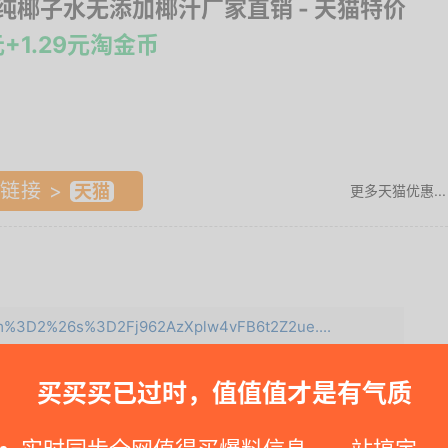
%纯椰子水无添加椰汁厂家直销
- 天猫特价
元+1.29元淘金币
链接 >
更多天猫优惠...
e=m%3D2%26s%3D2Fj962AzXplw4vFB6t2Z2ue....
买买买已过时，值值值才是有气质
领取）