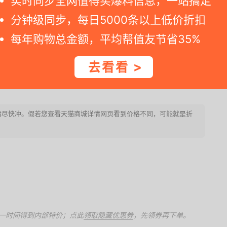
实时同步全网值得买爆料信息，一站搞定
买更省！
分钟级同步，每日5000条以上低价折扣
每年购物总金额，平均帮值友节省35%
去看看 >
束，请尽快冲。假若您查看天猫商城详情网页看到价格不同，可能就是折
一时间得到内部特价；点此
领取隐藏优惠券
，先领券再下单。