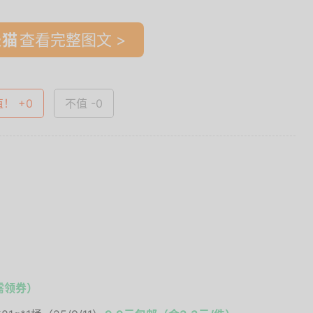
查看完整图文 >
值！ +0
不值 -0
需领券）