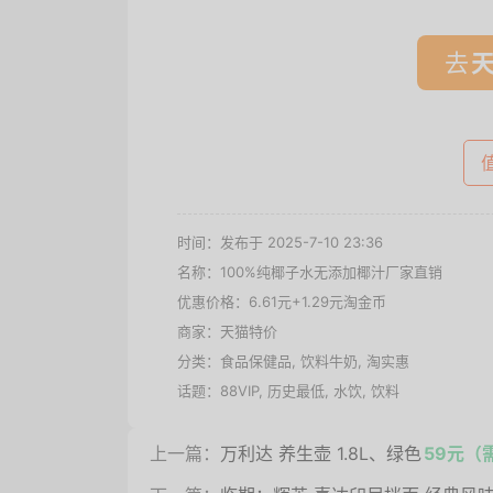
去
时间：发布于 2025-7-10 23:36
名称：
100%纯椰子水无添加椰汁厂家直销
优惠价格：
6.61元+1.29元淘金币
商家：
天猫特价
分类：
食品保健品
,
饮料牛奶
,
淘实惠
话题：
88VIP
,
历史最低
,
水饮
,
饮料
上一篇：
万利达 养生壶 1.8L、绿色
59元（