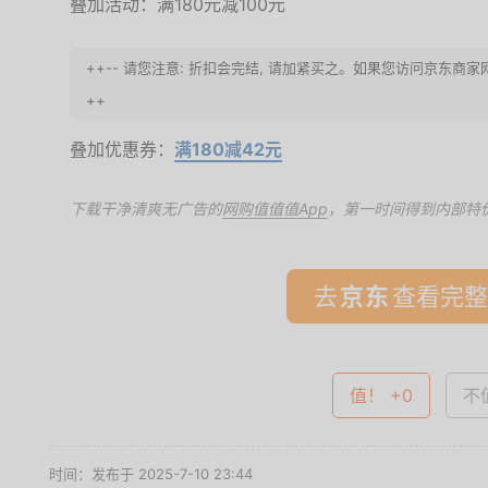
叠加活动：满180元减100元
++-- 请您注意: 折扣会完结, 请加紧买之。如果您访问京东商
++
叠加优惠券：
满180减42元
下载干净清爽无广告的
网购值值值App
，第一时间得到内部特
去
查看完整
值！ +0
不值
时间：发布于 2025-7-10 23:44