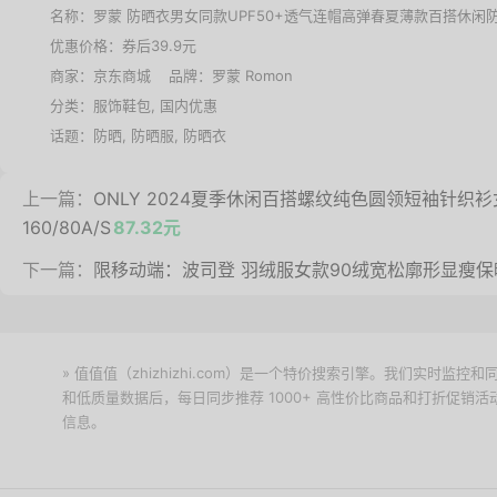
名称：
罗蒙 防晒衣男女同款UPF50+透气连帽高弹春夏薄款百搭休闲
优惠价格：
券后39.9元
商家：
京东商城
品牌：
罗蒙 Romon
分类：
服饰鞋包
,
国内优惠
话题：
防晒
,
防晒服
,
防晒衣
上一篇：
ONLY 2024夏季休闲百搭螺纹纯色圆领短袖针织衫女|1
160/80A/S
87.32元
下一篇：
限移动端：波司登 羽绒服女款90绒宽松廓形显瘦保暖短
» 值值值（zhizhizhi.com）是一个特价搜索引擎。我们实时
和低质量数据后，每日同步推荐 1000+ 高性价比商品和打折促销
信息。
下载值值值App