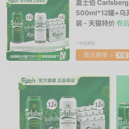
嘉士伯 Carlsbe
500ml*12罐+
装
- 天猫特价
券后
1 年前更新
值达链接 >