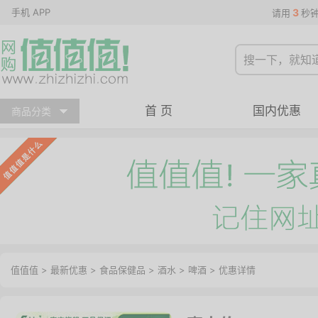
手机 APP
3
请用
秒
首 页
国内优惠
商品分类
值值值
>
最新优惠
>
食品保健品
>
酒水
>
啤酒
>
优惠详情