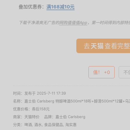
叠加优惠券：
满168减10元
下载干净清爽无广告的
网购值值值App
，第一时间得到内部特
去
查看完整
值！ +0
不值
时间：发布于 2025-7-11 17:39
名称：
嘉士伯 Carlsberg 特醇啤酒500ml*18听+醇滑500ml*12罐
优惠价格：
券后158元
商家：
天猫特价
品牌：
嘉士伯 Carlsberg
分类：
啤酒
,
酒水
,
食品保健品
,
淘实惠