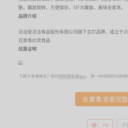
脆，罐装锁鲜，方便保存，1斤大罐装，美味全家享。
品牌介绍
洽洽是洽洽食品股份有限公司旗下主打品牌，成立于20
豆类等炒货食品
优惠证明
下载干净清爽无广告的
网购值值值App
，第一时间得到内部特
去
查看完整
值！ +0
不值