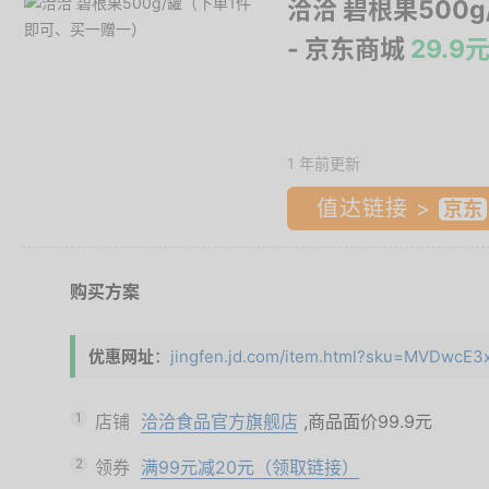
洽洽 碧根果500
- 京东商城
29.
1 年前更新
值达链接 >
购买方案
优惠网址
：
jingfen.jd.com/item.html?sku=MVDwcE3
1
店铺
洽洽食品官方旗舰店
,商品面价
99.9元
2
领券
满99元减20元（领取链接）