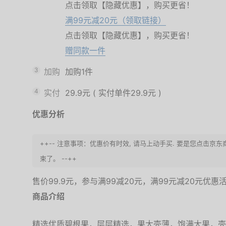
点击领取【隐藏优惠】，购买更省！
满99元减20元（领取链接）
点击领取【隐藏优惠】，购买更省！
赠同款一件
3
加购
加购1件
4
实付
29.9元
(
实付单件29.9元
)
优惠分析
++-- 注意事项：优惠价有时效, 请马上动手买. 要是您点击京
束了。 --++
售价99.9元，参与满99减20元，满99元减20元优惠
商品介绍
精选优质碧根果，层层精选，果大壳薄，饱满大果，壳