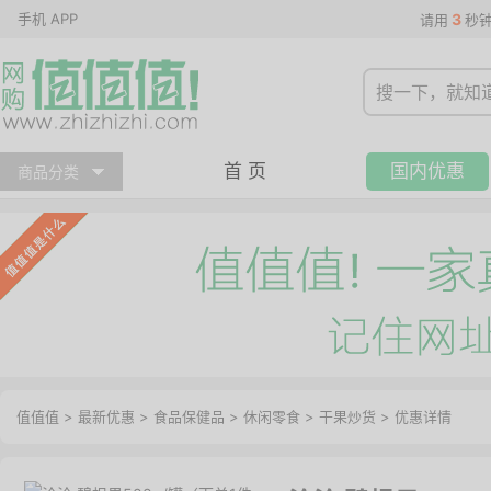
手机 APP
3
请用
秒
首 页
国内优惠
商品分类
值值值
>
最新优惠
>
食品保健品
>
休闲零食
>
干果炒货
>
优惠详情