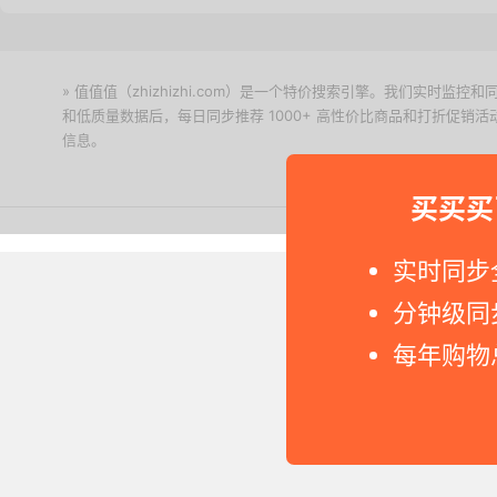
» 值值值（zhizhizhi.com）是一个特价搜索引擎。我们实时
和低质量数据后，每日同步推荐 1000+ 高性价比商品和打折促销
信息。
下载值值值App
买买买
Copyright © 2011-2026 网
实时同步
分钟级同
每年购物