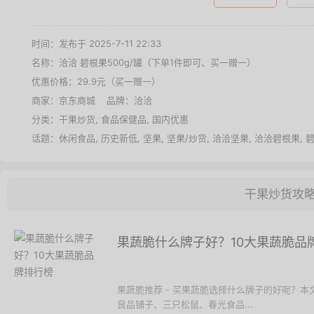
时间：发布于 2025-7-11 22:33
名称：
洽洽 碧根果500g/罐（下单1件即可、买一赠一）
优惠价格：
29.9元（买一赠一）
商家：
京东商城
品牌：
洽洽
分类：
干果炒货
,
食品保健品
,
国内优惠
话题：
休闲食品
,
历史新低
,
坚果
,
坚果/炒货
,
洽洽坚果
,
洽洽碧根果
,
干果炒货攻
果蔬脆什么牌子好？10大果蔬脆品
果蔬脆推荐 - 买果蔬脆选择什么牌子的好呢？
良品铺子、三只松鼠、春光食品...