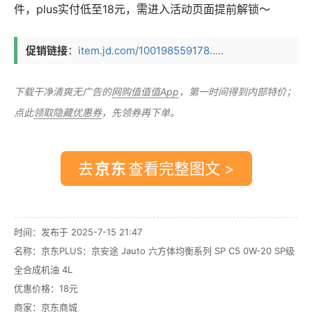
件，plus实付低至18元，需进入活动页面提前解锁～
促销链接
：
item.jd.com/100198559178.....
下载干净清爽无广告的
网购值值值App
，第一时间得到内部特价；
点此
领取隐藏优惠券
，先领券再下单。
去
查看完整图文 >
时间：发布于 2025-7-15 21:47
名称：
京东PLUS：京安途 Jauto 六方体均衡系列 SP C5 0W-20 SP级
全合成机油 4L
优惠价格：
18元
商家：
京东商城