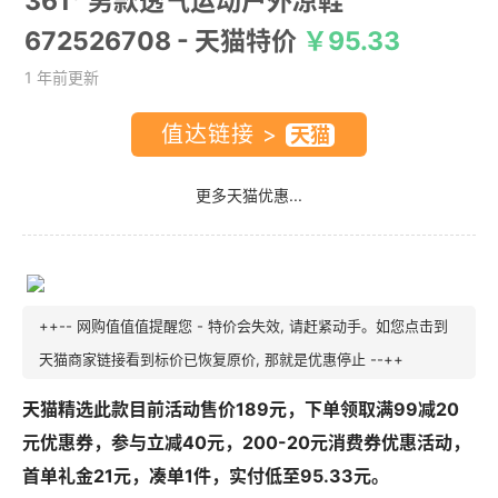
361° 男款透气运动户外凉鞋
672526708
- 天猫特价
￥95.33
1 年前更新
值达链接 >
更多天猫优惠...
++-- 网购值值值提醒您 - 特价会失效, 请赶紧动手。如您点击到
天猫商家链接看到标价已恢复原价, 那就是优惠停止 --++
天猫精选此款目前活动售价189元，下单领取满99减20
元优惠券，参与立减40元，200-20元消费券优惠活动，
首单礼金21元，凑单1件，实付低至95.33元。