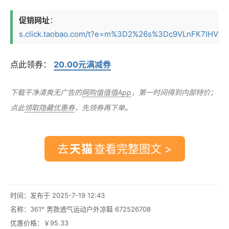
促销网址
：
s.click.taobao.com/t?e=m%3D2%26s%3Dc9VLnFK7IHVw4v
点此领券：
20.00元满减券
下载干净清爽无广告的
网购值值值App
，第一时间得到内部特价；
点此
领取隐藏优惠券
，先领券再下单。
去
查看完整图文 >
时间：发布于 2025-7-19 12:43
名称：
361° 男款透气运动户外凉鞋 672526708
优惠价格：
￥95.33