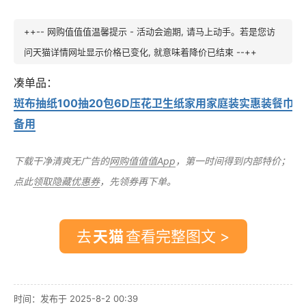
++-- 网购值值值温馨提示 - 活动会逾期, 请马上动手。若是您访
问天猫详情网址显示价格已变化, 就意味着降价已结束 --++
凑单品：
斑布抽纸100抽20包6D压花卫生纸家用家庭装实惠装餐巾纸
备用
下载干净清爽无广告的
网购值值值App
，第一时间得到内部特价；
点此
领取隐藏优惠券
，先领券再下单。
去
查看完整图文 >
时间：发布于 2025-8-2 00:39