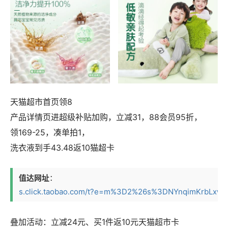
天猫超市首页领8
产品详情页进超级补贴加购，立减31，88会员95折，
领169-25，凑单拍1，
洗衣液到手43.48返10猫超卡
值达网址
：
s.click.taobao.com/t?e=m%3D2%26s%3DNYnqimKrbLxw4v
叠加活动：立减24元、买1件返10元天猫超市卡