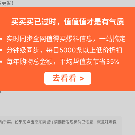
买更省！
买买买已过时，值值值才是有气质
买更省！
umming 消臭衣物柔软剂去静电凉感香氛长效留香柔顺剂 皂
实时同步全网值得买爆料信息，一站搞定
买更省！
分钟级同步，每日5000条以上低价折扣
每年购物总金额，平均帮值友节省35%
元(40000)
去看看 >
)
请迅速动手买。如果您点击京东商城详情链接发现标价已恢复，就意味着促