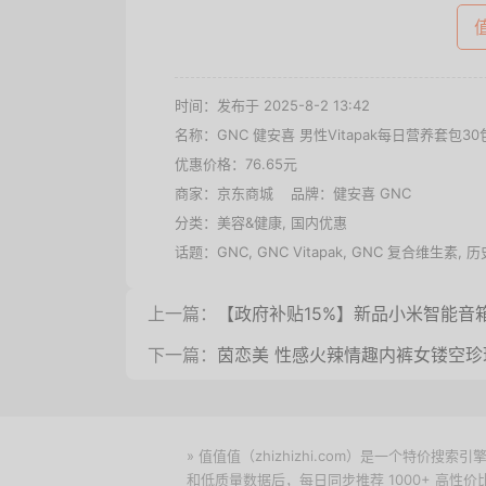
时间：发布于 2025-8-2 13:42
名称：
GNC 健安喜 男性Vitapak每日营养套包
优惠价格：
76.65元
商家：
京东商城
品牌：
健安喜 GNC
分类：
美容&健康
,
国内优惠
话题：
GNC
,
GNC Vitapak
,
GNC 复合维生素
,
历
上一篇：
【政府补贴15%】新品小米智能音
下一篇：
茵恋美 性感火辣情趣内裤女镂空珍
» 值值值（zhizhizhi.com）是一个特
和低质量数据后，每日同步推荐 1000+ 高