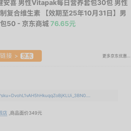
 健安喜 男性Vitapak每日营养套包30包 男性
制复合维生素 【效期至25年10月31日】男
包50
- 京东商城
76.65元
链接 >
更多京东优惠...
ml?sku=DvohL1vAH5hHkuqqZoBjKLUi_3BN0....
舰店
,商品面价
349元