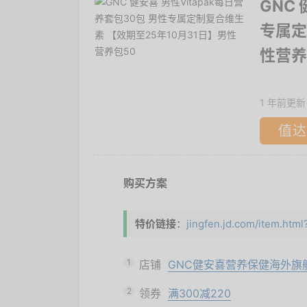
GNC
专属定
性营养
1 年前更新
值达
购买方案
特价链接
：
jingfen.jd.com/item.ht
1
店铺
GNC健安喜营养保健海外旗
2
领券
满300减220