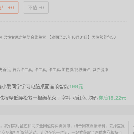
值！ +0
不值 -0
30包 男性专属定制复合维生素 【效期至25年10月31日】男性营养包50
史新低
,
复合维生素
,
维生素
,
维生素/矿物质/钙铁锌硒
,
营养健康
箱小爱同学学习电脑桌面音响智能
199元
珠按摩低腰松紧一根绳花朵丁字裤 酒红色 均码
券后18.22元
价搜索引擎。我们实时监控和同步全网值得买类资讯，结合网友直接爆料，去掉重复
性价比商品和打折促销活动。让你在第一时间，一站式获取全网优惠券和特价