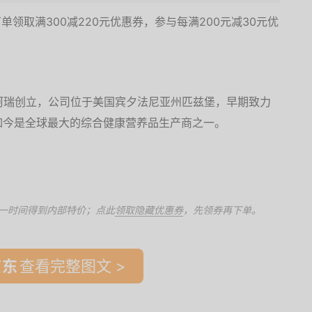
单领取满300减220元优惠券，参与每满200元减30元优
。
?谢柯瑞创立，公司位于美国宾夕法尼亚州匹兹堡，早期致力
如今是全球最大的综合健康营养品生产商之一。
一时间得到内部特价；点此
领取隐藏优惠券
，先领券再下单。
查看完整图文 >