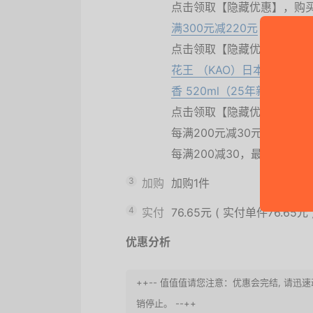
点击领取【隐藏优惠】，购
满300元减220元
点击领取【隐藏优惠】，购
花王 （KAO）日本进口 h
香 520ml（25年新款）
点击领取【隐藏优惠】，购
每满200元减30元
每满200减30，最高减40000
3
加购
加购1件
4
实付
76.65元
(
实付单件76.65元
优惠分析
++-- 值值值请您注意：优惠会完结, 
销停止。 --++