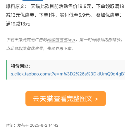
爆料原文： 天猫此款目前活动售价19.9元，下单领取满19
减13元优惠券，下单1件，实付低至6.9元。 叠加优惠券：
满19减13元
下载干净清爽无广告的
网购值值值App
，第一时间得到内部特价；
点此
领取隐藏优惠券
，先领券再下单。
特价网址
：
s.click.taobao.com/t?e=m%3D2%26s%3DkiUmQ9d4gB1w4v
去
查看完整图文 >
时间：发布于 2025-8-2 14:42