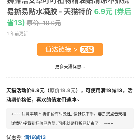
狮露洁艾草叮叮植物精油贴清凉不抓挠
易撕易贴水凝胶
- 天猫特价
6.9元 (券后
省13)
原价: 19.9元
1 年前更新
值达链接 >
更多天猫优惠...
天猫活动价6.9元（
原价19.9元
），可使用满19减13，活
动期价格低，喜欢的值友们速冲~
++-- 注意事项 * 折扣价有时效性, 请赶快下手。要是您点击天猫
详情链接看到标价已恢复, 可能就是打折已结束了。 --++
优惠券:
满19减13