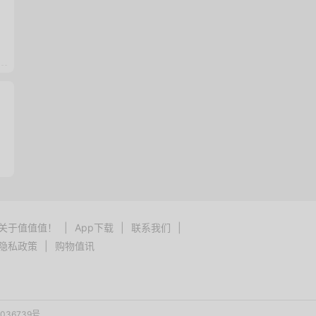
关于值值值！
|
App下载
|
联系我们
|
隐私政策
|
购物值讯
036739号