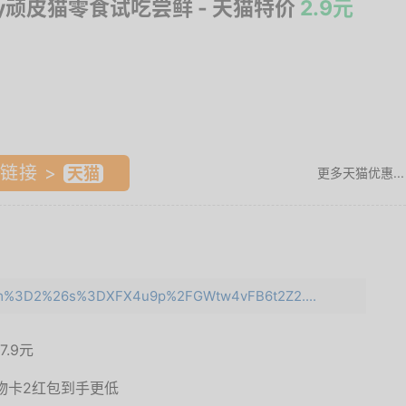
py顽皮猫零食试吃尝鲜
- 天猫特价
2.9元
链接 >
更多天猫优惠...
?e=m%3D2%26s%3DXFX4u9p%2FGWtw4vFB6t2Z2....
7.9元
物卡2红包到手更低