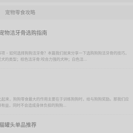
宠物零食攻略
宠物洁牙骨选购指南
项 - 如何选择狗狗洁牙骨？本篇我们就来分享一下选购狗狗洁牙骨的技巧，
犬的类型；棕色洁牙骨:咬合力强的犬种；白色洁...
粮比起来，狗狗零食最大的作用主要在于训练狗狗时，给与狗狗奖励。那我们应
有益，同时不会造成身体负担的狗狗...
猫罐头单品推荐