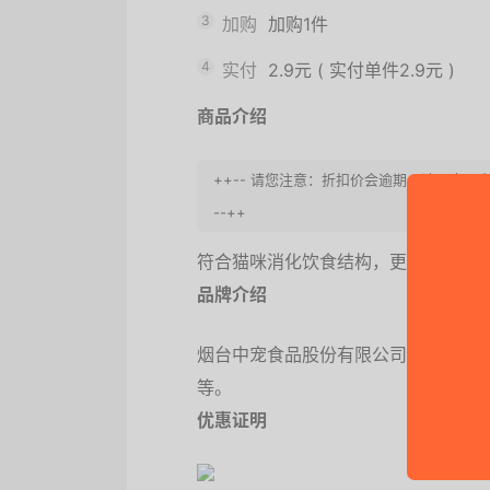
3
加购
加购1件
4
实付
2.9元
(
实付单件2.9元
)
商品介绍
++-- 请您注意：折扣价会逾期，请早点
--++
符合猫咪消化饮食结构，更易被吸收
品牌介绍
烟台中宠食品股份有限公司旗下宠物
等。
优惠证明