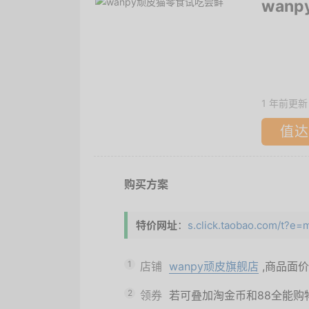
wan
1 年前更新
值达
购买方案
特价网址
：
s.click.taobao.com/t
1
店铺
wanpy顽皮旗舰店
,商品面价
2
领券
若可叠加淘金币和88全能购