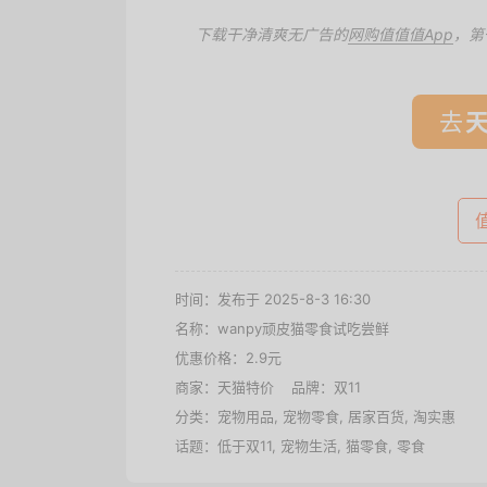
下载干净清爽无广告的
网购值值值App
，第
去
时间：发布于 2025-8-3 16:30
名称：
wanpy顽皮猫零食试吃尝鲜
优惠价格：
2.9元
商家：
天猫特价
品牌：
双11
分类：
宠物用品
,
宠物零食
,
居家百货
,
淘实惠
话题：
低于双11
,
宠物生活
,
猫零食
,
零食