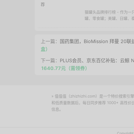
猫罐头品牌排行榜 - 作为
罐、零食罐；美罐、日罐、泰
上一篇：
国药集团，BioMission 拜曼 2
盒）
下一篇：
PLUS会员、京东百亿补贴：云鲸 NA
1640.77元（需领券）
» 值值值（zhizhizhi.com）是一个特
和低质量数据后，每日同步推荐 1000+ 高
信息。
下载值值值App
Copyrig