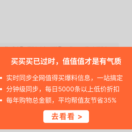
买之。若是您查看天猫旗舰店商品链接看见价格不同，说明促销停止了.
买买买已过时，值值值才是有气质
。
实时同步全网值得买爆料信息，一站搞定
分钟级同步，每日5000条以上低价折扣
品牌，其热门产品有顽皮犬用鸡肉罐头，顽皮小型犬成犬粮
每年购物总金额，平均帮值友节省35%
去看看 >