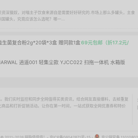
一只资深猫奴，对喵主子饮食来源自是需要好好研究的.市场上那么多罐头，主食
国罐头，究竟应该怎么选呢？哪一...
0联益生菌复合粉2g*20袋*3盒 赠同款1盒
69元包邮（折17.2元/
RWAL 逍遥001 轻集尘款 YJCC022 扫拖一体机 水箱版
价搜索引擎。我们实时监控和同步全网值得买类资讯，结合网友直接爆料，去掉重复
性价比商品和打折促销活动。让你在第一时间，一站式获取全网优惠券和特价
ht © 2011-2026 网购值值值！-
京ICP备06042871号-15
-
京公网安备 11010802