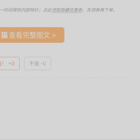
一时间得到内部特价；点此
领取隐藏优惠券
，先领券再下单。
查看完整图文 >
值！ +0
不值 -0