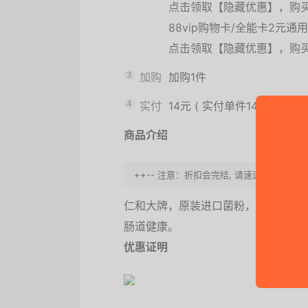
点击领取【隐藏优惠】，购
88vip购物卡/全能卡2元
点击领取【隐藏优惠】，购
3
加购
加购1件
4
实付
14元
(
实付单件14元
)
商品介绍
++-- 注意：折扣会完结, 请速速购买。
仁和大牌，原装进口菌粉，20种菌株
肠道健康。
优惠证明