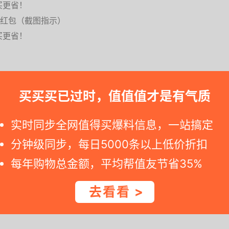
买更省！
通用红包（截图指示）
买更省！
买买买已过时，值值值才是有气质
实时同步全网值得买爆料信息，一站搞定
要是您点击天猫旗舰店商品页面显示标价变化，那说明特卖结束。 --++
分钟级同步，每日5000条以上低价折扣
共生培植，高活性高含量高吸收，0蔗糖0添加剂0刺激，
每年购物总金额，平均帮值友节省35%
去看看 >