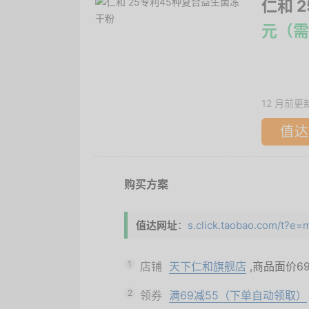
仁和 
元（需
12 月前更
值达
购买方案
值达网址
：
s.click.taobao.com/t
1
店铺
天下仁和旗舰店
,商品面价
6
2
领券
满69减55（下单自动领取）