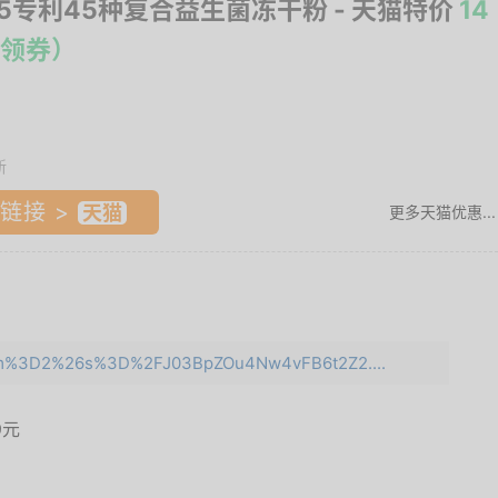
25专利45种复合益生菌冻干粉
- 天猫特价
14
领券）
新
链接 >
更多天猫优惠...
?e=m%3D2%26s%3D%2FJ03BpZOu4Nw4vFB6t2Z2....
9元