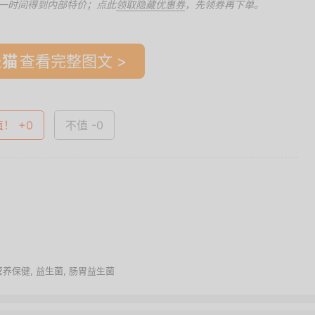
一时间得到内部特价；点此
领取隐藏优惠券
，先领券再下单。
查看完整图文 >
值！ +0
不值 -0
营养保健
,
益生菌
,
肠胃益生菌