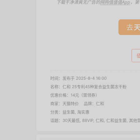
下载干净清爽无广告的
网购值值值App
，第
去
时间：发布于 2025-8-4 16:00
名称：
仁和 25专利45种复合益生菌冻干粉
优惠价格：
14元（需领券）
商家：
天猫特价
品牌：
仁和
分类：
益生菌
,
淘实惠
话题：
30天最低
,
88VIP
,
仁和
,
仁和益生菌
,
其他