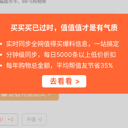
猫超市卡、88-5购物券
，请早点动手买。假如您查看天猫详情网址显示标价已恢复，那就说明打折
买买买已过时，值值值才是有气质
实时同步全网值得买爆料信息，一站搞定
分钟级同步，每日5000条以上低价折扣
每年购物总金额，平均帮值友节省35%
一时间得到内部特价；点此
领取隐藏优惠券
，先领券再下单。
去看看 >
查看完整图文 >
值！ +0
不值 -0