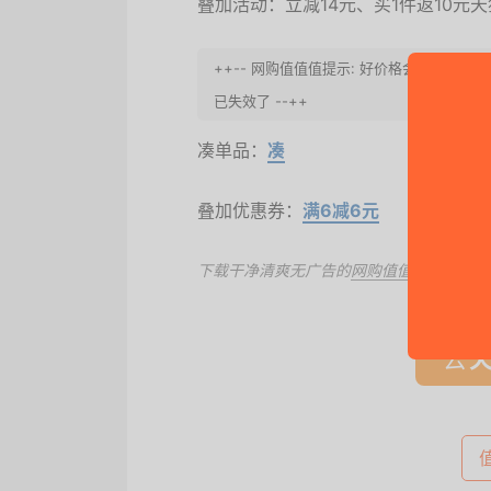
叠加活动：立减14元、买1件返10元天
++-- 网购值值值提示: 好价格会过期
已失效了 --++
凑单品：
凑
叠加优惠券：
满6减6元
下载干净清爽无广告的
网购值值值App
，第
去