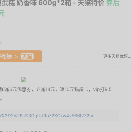
纯蛋糕 奶香味 600g*2箱
- 天猫特价
券后
8元
新
链接 >
更多天猫优惠...
6减6元优惠券，立减14元，返10元猫超卡，vip打9.5
元。
e=m%3D2%26s%3DgtkJRo72XCxw4vFB6t2Z2ue....