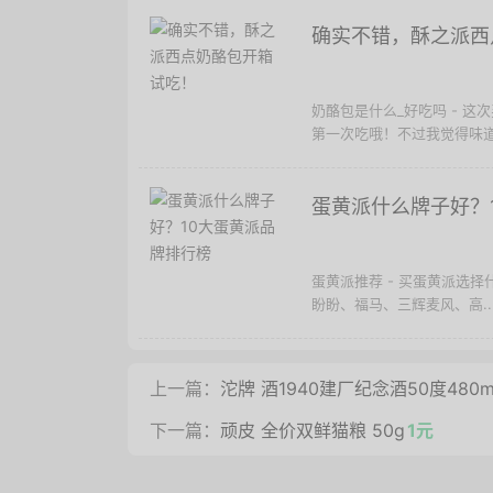
确实不错，酥之派西
奶酪包是什么_好吃吗 - 
第一次吃哦！不过我觉得味道还
蛋黄派什么牌子好？
蛋黄派推荐 - 买蛋黄派选
盼盼、福马、三辉麦风、高..
上一篇：
沱牌 酒1940建厂纪念酒50度48
下一篇：
顽皮 全价双鲜猫粮 50g
1元