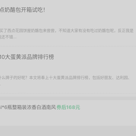
点奶酪包开箱试吃！
这次买了西点花园饼屋奶酪包来尝尝，不知道大家有没有吃过奶酪包呢，反正我是
不错...
10大蛋黄派品牌排行榜
择什么牌子的好呢？本文将奉上十大蛋黄派品牌排行榜，包括好丽友、达利园、
.
0ml*6瓶整箱装浓香白酒南风
券后168元