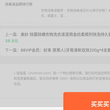
衣物消毒液推荐 - 衣物消毒液买什么牌子好呢
氏、威露士、蓝...
上一篇：
奥妙 除菌除螨衣物洗衣液混用金纺柔顺剂快洗持久留
38.9元
下一篇：
88VIP会员：好来 原黑人)牙膏清新双效200g*4
» 值值值（zhizhizhi.com）是一个特价搜索引擎。我们实时
和低质量数据后，每日同步推荐 1000+ 高性价比商品和打折促销
信息。
下载值值值App
买买买
Copyright © 2011-2026 网