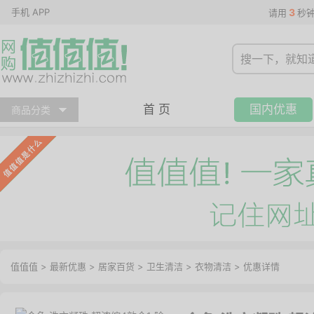
手机 APP
3
请用
秒
首 页
国内优惠
商品分类
值值值
>
最新优惠
>
居家百货
>
卫生清洁
>
衣物清洁
>
优惠详情