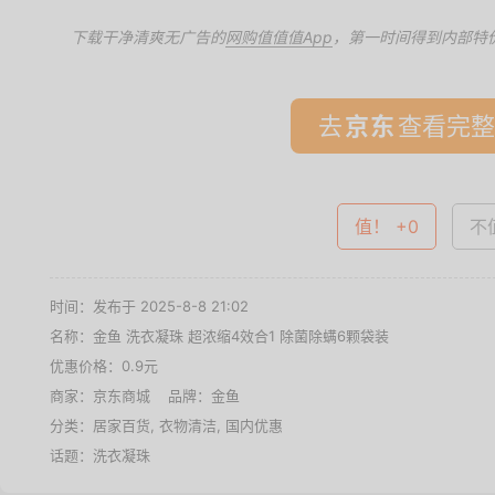
下载干净清爽无广告的
网购值值值App
，第一时间得到内部特
去
查看完整
值！ +0
不值
时间：发布于 2025-8-8 21:02
名称：
金鱼 洗衣凝珠 超浓缩4效合1 除菌除螨6颗袋装
优惠价格：
0.9元
商家：
京东商城
品牌：
金鱼
分类：
居家百货
,
衣物清洁
,
国内优惠
话题：
洗衣凝珠