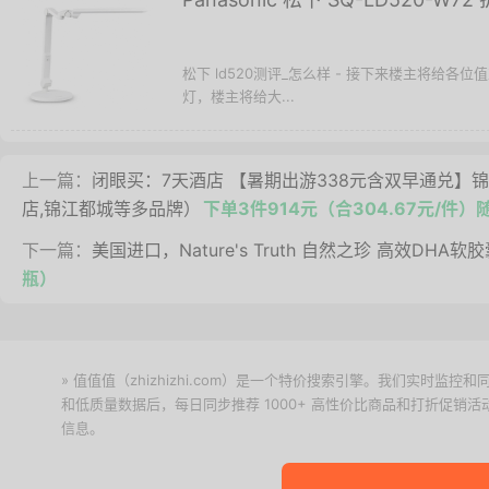
松下 ld520测评_怎么样 - 接下来楼主将给各位值友开
灯，楼主将给大...
上一篇：
闭眼买：7天酒店 【暑期出游338元含双早通兑】
店,锦江都城等多品牌）
下单3件914元（合304.67元/件）
下一篇：
美国进口，Nature's Truth 自然之珍 高效DHA软
瓶）
» 值值值（zhizhizhi.com）是一个特价搜索引擎。我们实时
和低质量数据后，每日同步推荐 1000+ 高性价比商品和打折促销
信息。
下载值值值App