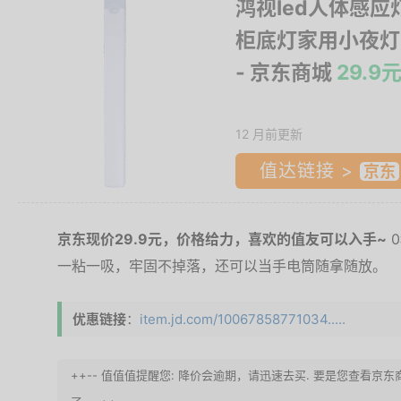
鸿视led人体感
柜底灯家用小夜灯
- 京东商城
29.9
12 月前更新
值达链接 >
京东现价29.9元，价格给力，喜欢的值友可以入手~
0
一粘一吸，牢固不掉落，还可以当手电筒随拿随放。
优惠链接
：
item.jd.com/10067858771034.....
++-- 值值值提醒您: 降价会逾期，请迅速去买. 要是您查看