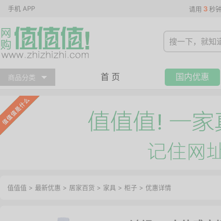
手机 APP
3
请用
秒
首 页
国内优惠
商品分类
值值值
>
最新优惠
>
居家百货
>
家具
>
柜子
>
优惠详情