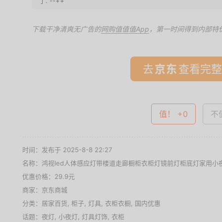
了. --++
下载干净清爽无广告的
网购值值值App
，第一时间得到内部特
去
查看完整
值！ +0
不值
时间：发布于 2025-8-8 22:27
名称：
鸿视led人体感应灯带楼道走廊橱柜衣柜灯镜前灯柜底灯家用小夜
优惠价格：
29.9元
商家：
京东商城
分类：
居家百货
,
柜子
,
灯具
,
衣柜衣橱
,
国内优惠
话题：
夜灯
,
小夜灯
,
灯具灯饰
,
衣柜