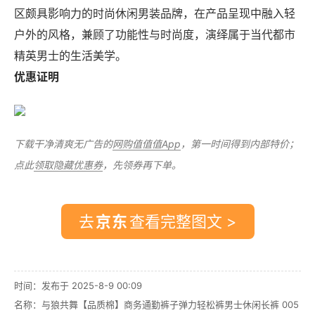
区颇具影响力的时尚休闲男装品牌，在产品呈现中融入轻
户外的风格，兼顾了功能性与时尚度，演绎属于当代都市
精英男士的生活美学。
优惠证明
下载干净清爽无广告的
网购值值值App
，第一时间得到内部特价；
点此
领取隐藏优惠券
，先领券再下单。
去
查看完整图文 >
时间：发布于 2025-8-9 00:09
名称：
与狼共舞【品质棉】商务通勤裤子弹力轻松裤男士休闲长裤 005