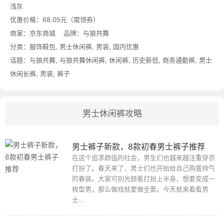
浅灰
优惠价格：
68.05元（需领券）
商家：
京东商城
品牌：
与狼共舞
分类：
服饰鞋包
,
男士休闲裤
,
男装
,
国内优惠
话题：
与狼共舞
,
与狼共舞休闲裤
,
休闲裤
,
历史新低
,
商务通勤裤
,
男士
休闲长裤
,
男装
,
裤子
男士休闲裤攻略
男士裤子新款，8款初春男士裤子推荐
在这个追求颜值的社会，男生们也越来越注重穿衣
打扮了。春天来了，男士们也开始给自己购置帅气
的春装。大家可别光顾着打扮上半身，想要变成一
枚型男，那么做戏就要做全套。今天就来看看男
士...