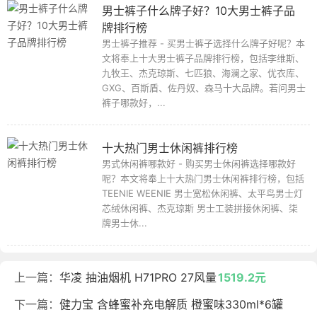
男士裤子什么牌子好？10大男士裤子品
牌排行榜
男士裤子推荐 - 买男士裤子选择什么牌子好呢？本
文将奉上十大男士裤子品牌排行榜，包括李维斯、
九牧王、杰克琼斯、七匹狼、海澜之家、优衣库、
GXG、百斯盾、佐丹奴、森马十大品牌。若问男士
裤子哪款好，...
十大热门男士休闲裤排行榜
男式休闲裤哪款好 - 购买男士休闲裤选择哪款好
呢？本文将奉上十大热门男士休闲裤排行榜，包括
TEENIE WEENIE 男士宽松休闲裤、太平鸟男士灯
芯绒休闲裤、杰克琼斯 男士工装拼接休闲裤、柒
牌男士休...
上一篇：
华凌 抽油烟机 H71PRO 27风量
1519.2元
下一篇：
健力宝 含蜂蜜补充电解质 橙蜜味330ml*6罐