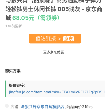
与狼共舞【品质棉】商务通勤裤子弹力
轻松裤男士休闲长裤 005浅灰
- 京东商
城
68.05元（需领券）
1 年前更新
值达链接 >
更多京东优惠...
购买方案
好价链接
：
jingfen.jd.com/item.html?sku=EFAXm0cRF1Z1Zg7pDSLiND5
1
店铺
与狼共舞京东自营旗舰店
,商品面价
219元