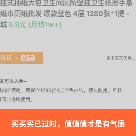
挂式抽纸大包卫生间厕所壁挂卫生纸擦手悬
纸巾厕纸批发 爆款蓝色 4层 1280张*1提
-
城
5.9元 (月销1w+)
新
链接 >
更多京东优惠...
友可以入手~
厕所使用。每提含1280张4层蓝色抽纸，持久耐用。壁挂
和商业场所使用。
248.....
买买买已过时，值值值才是有气质