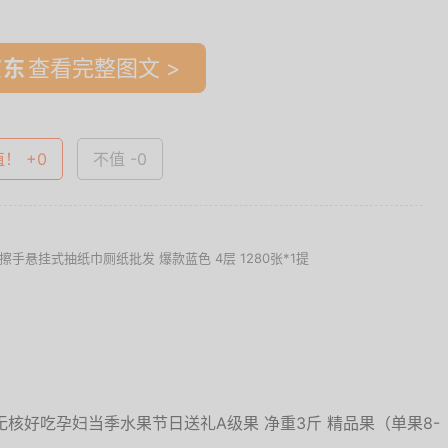
查看完整图文 >
值！ +0
不值 -0
悬挂式抽纸巾厕纸批发 爆款蓝色 4层 1280张*1提
核好吃孕妇当季水果节日送礼A级果 净重3斤 精品果（单果8-