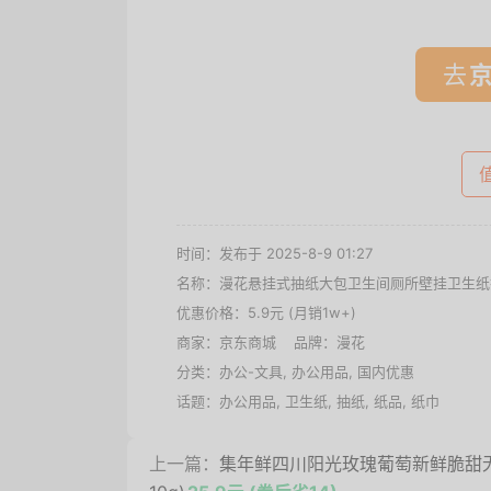
去
时间：发布于 2025-8-9 01:27
名称：
漫花悬挂式抽纸大包卫生间厕所壁挂卫生纸擦手
优惠价格：
5.9元 (月销1w+)
商家：
京东商城
品牌：
漫花
分类：
办公-文具
,
办公用品
,
国内优惠
话题：
办公用品
,
卫生纸
,
抽纸
,
纸品
,
纸巾
上一篇：
集年鲜四川阳光玫瑰葡萄新鲜脆甜无