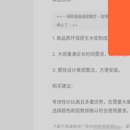
++-- 网购值值值提醒您 - 促销会终止
停止了 --++
1. 高品质环保原生木浆制成，柔软舒
2. 大容量满足长时间需求，经济实惠
3. 壁挂设计美观整洁，方便安装。
购买建议：
考虑性价比高且多重优势，在需要大
选择颜色和层数规格以符合使用要求
下载干净清爽无广告的
网购值值值App
，第