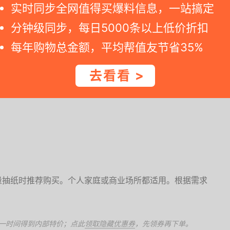
实时同步全网值得买爆料信息，一站搞定
分钟级同步，每日5000条以上低价折扣
，请早点下订单。若您点击京东商家网页发现价格已改变, 那就可能是特价
每年购物总金额，平均帮值友节省35%
适。
去看看 >
。
量抽纸时推荐购买。个人家庭或商业场所都适用。根据需求
。
一时间得到内部特价；点此
领取隐藏优惠券
，先领券再下单。