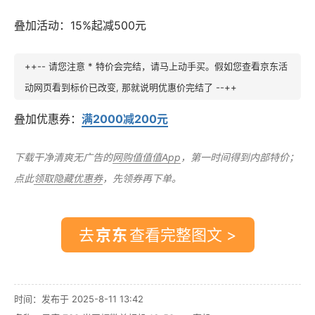
叠加活动：15%起减500元
++-- 请您注意 * 特价会完结，请马上动手买。假如您查看京东活
动网页看到标价已改变, 那就说明优惠价完结了 --++
叠加优惠券：
满2000减200元
下载干净清爽无广告的
网购值值值App
，第一时间得到内部特价；
点此
领取隐藏优惠券
，先领券再下单。
去
查看完整图文 >
时间：发布于 2025-8-11 13:42