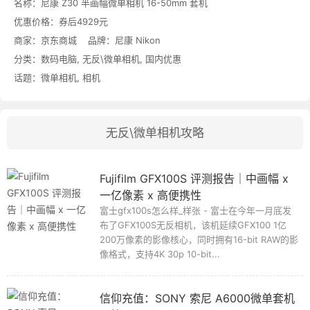
名称：
尼康 Z30 半画幅微单相机 16-50mm 套机
优惠价格：
券后4929元
商家：
京东商城
品牌：
尼康 Nikon
分类：
数码电脑
,
无反\微单相机
,
国内优惠
话题：
微单相机
,
相机
无反\微单相机攻略
Fujifilm GFX100S 评测报告｜中画幅 x
一亿像素 x 高便携性
富士gfx100s怎么样_样张 - 富士在今年一月底发
布了GFX100S无反相机，该机延续GFX100 1亿
200万像素的影像核心，同时拥有16-bit RAW的影
像格式，支持4K 30p 10-bit...
信仰充值：SONY 索尼 A6000微单套机