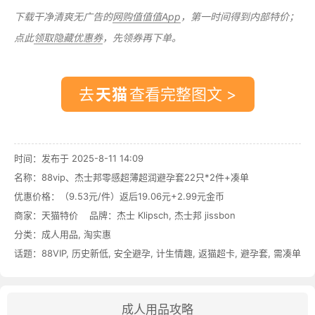
下载干净清爽无广告的
网购值值值App
，第一时间得到内部特价；
点此
领取隐藏优惠券
，先领券再下单。
去
查看完整图文 >
时间：发布于 2025-8-11 14:09
名称：
88vip、杰士邦零感超薄超润避孕套22只*2件+凑单
优惠价格：
（9.53元/件）返后19.06元+2.99元金币
商家：
天猫特价
品牌：
杰士 Klipsch
,
杰士邦 jissbon
分类：
成人用品
,
淘实惠
话题：
88VIP
,
历史新低
,
安全避孕
,
计生情趣
,
返猫超卡
,
避孕套
,
需凑单
成人用品攻略