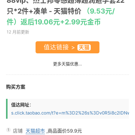
88vip、杰士邦零感超薄超润避孕套22
只*2件+凑单
- 天猫特价
（9.53元/
件）返后19.06元+2.99元金币
12 月前更新
值达链接 >
更多天猫优惠...
购买方案
值达网址
：
s.click.taobao.com/t?e=m%3D2%26s%3Dv0R5i8c2lDNw4vF
1
店铺
天猫超市
,商品面价
59.9元