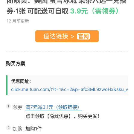
闭眼买：美团 蜜雪冰城 果茶六选一兑换
券·1张 可配送可自取
3.9元（需领券）
12 月前更新
值达链接 >
购买方案
优惠网址
：
click.meituan.com/t?t=1&c=2&p=afc3ML9zwoHx&sku_view
1
领券
满7元减3.1元（领取链接）
点击领取【隐藏优惠】，购买更省！
2
加购
加购1件