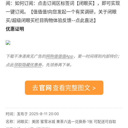
阅：如何订阅：点击订阅区标签词【闭眼买】，即可实现
一键订阅。【值值值!向您发起一个有奖调研，关于闭眼
买/超级闭眼买栏目购物体验反馈--点此直达】
优惠证明
下载干净清爽无广告的
网购值值值App
，第一时间得到内部特价；
点此
领取隐藏优惠券
，先领券再下单。
去
查看完整图文 >
时间：发布于 2025-8-11 20:00
名称：
闭眼买：美团 蜜雪冰城 果茶六选一兑换券·1张 可配送可自取