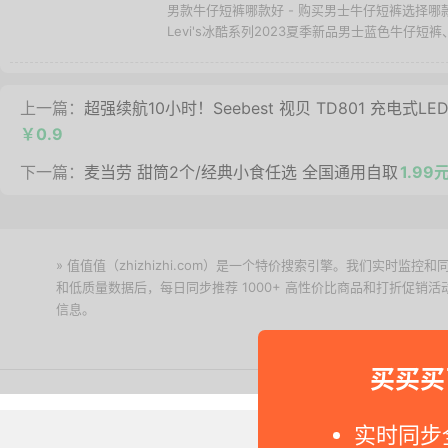
男款牛仔短裤哪款好 - 购买男士牛仔短裤选择
Levi's冰酷系列2023夏季新品男士蓝色牛仔短裤、W
上一篇：
超强续航10小时！Seebest 视贝 TD801 充电式L
￥0.9
下一篇：
麦当劳 甜筒2个/经典小食任选 全国通用自取
1.99
» 值值值（zhizhizhi.com）是一个特价搜索引擎。我们实时
和低质量数据后，每日同步推荐 1000+ 高性价比商品和打折促销
信息。
下载值值值App
买买买
Copyright © 2011-2026 网
实时同步