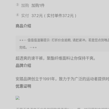
3
加购
加购1件
4
实付
37.2元
(
实付单件37.2元
)
商品介绍
++-- 值值值温馨提示: 打折价会逾期, 请赶紧冲。若是您点
完结。 --++
超透爽的速干裤，聚酯纤维面料让你保持干爽。
品牌介绍
安踏品牌创立于1991年，致力于为广泛的运动者提供
优惠证明