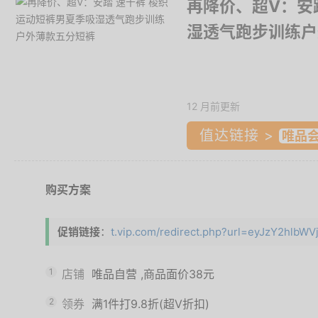
再降价、超V：安
湿透气跑步训练户
12 月前更新
值达链接 >
购买方案
促销链接
：
t.vip.com/redirect.php?url=eyJzY2hlbWVj
1
店铺
唯品自营
,商品面价
38元
2
领券
满1件打9.8折(超V折扣)