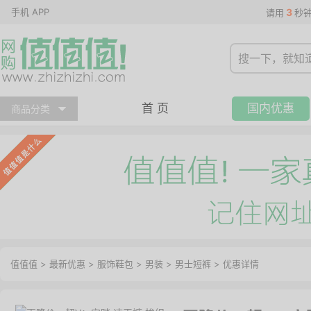
手机 APP
3
请用
秒
首 页
国内优惠
商品分类
值值值
>
最新优惠
>
服饰鞋包
>
男装
>
男士短裤
>
优惠详情