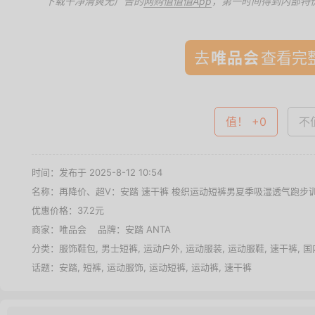
下载干净清爽无广告的
网购值值值App
，第一时间得到内部特
去
查看完整
值！ +0
不值
时间：发布于 2025-8-12 10:54
名称：
再降价、超V：安踏 速干裤 梭织运动短裤男夏季吸湿透气跑步
优惠价格：
37.2元
商家：
唯品会
品牌：
安踏 ANTA
分类：
服饰鞋包
,
男士短裤
,
运动户外
,
运动服装
,
运动服鞋
,
速干裤
,
国
话题：
安踏
,
短裤
,
运动服饰
,
运动短裤
,
运动裤
,
速干裤