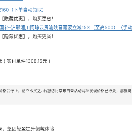
减160（下单自动领取）
【隐藏优惠】，购买更省！
国补-沪鄂湘川闽琼云贵渝陕晋藏蒙立减15%（至高500）（手
【隐藏优惠】，购买更省！
元
(
实付单件1308.15元
)
：好价格会停止，请立即买之. 若您访问京东自营活动网址发现价格已改变，那就
身，坚固轻盈提升佩戴体验