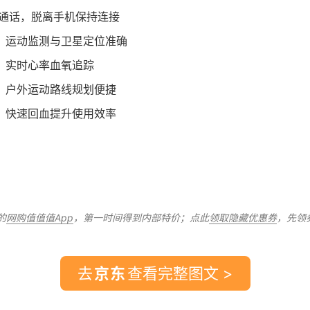
立通话，脱离手机保持连接
，运动监测与卫星定位准确
，实时心率血氧追踪
，户外运动路线规划便捷
，快速回血提升使用效率
的
网购值值值App
，第一时间得到内部特价；点此
领取隐藏优惠券
，先领
去
查看完整图文 >