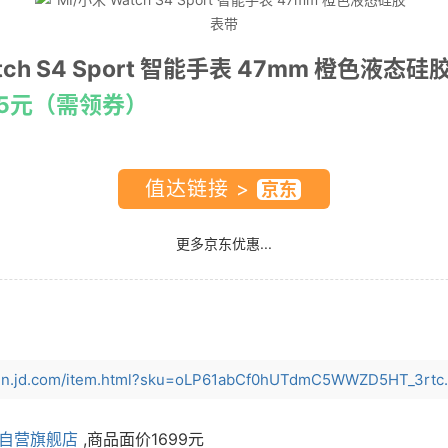
tch S4 Sport 智能手表 47mm 橙色液态
.15元（需领券）
值达链接 >
更多京东优惠...
fen.jd.com/item.html?sku=oLP61abCf0hUTdmC5WWZD5HT_3rtc..
自营旗舰店
,商品面价
1699元