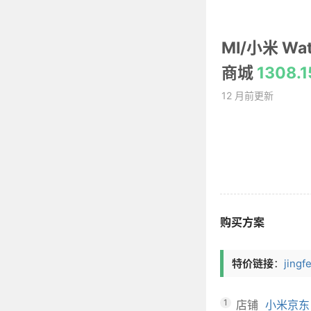
MI/小米 Wa
商城
1308
12 月前更新
购买方案
特价链接
：
jing
1
店铺
小米京东