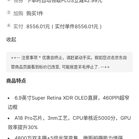
领券
下单时自动领取PLUS立减42.99元
3
加购
购买1件
4
实付
8556.01元
(
实付单件8556.01元
)
收起
++-- 注意事项 * 优惠会终止，请赶紧动手买。假如您点击京东自
营商品页面看到标价已改变, 可能就是羊毛停止了. --++
商品特点
6.9英寸Super Retina XDR OLED直屏，460PPI超窄
边框
A18 Pro芯片，3nm工艺，CPU单核近5000分，GPU
效率提升30%
4800万双主摄+5倍光学变焦，微距拍摄能力增强