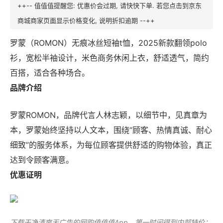
++-- 值值值提醒您: 优惠价会过期, 请快快下单. 若您点击到京东
商城商家页面显示价格变化, 说明折扣逾期 --++
罗蒙（ROMON）无痕冰丝短袖t恤，2025新款翻领polo
衫，宽松半袖设计，米色商务休闲上衣，舒适透气，简约
百搭，适合各种场合。
品牌介绍
罗蒙ROMON，品牌代言人林志颖，以细节中，见真章为
本，罗蒙始终坚持以人文本，围绕“顾客、热情真诚、耐心
细致”的服务体系，为每位顾客提供舒适的购物体验，真正
达到令顾客满意。
优惠证明
下载干净清爽无广告的
网购值值值App
，第一时间得到内部特价；