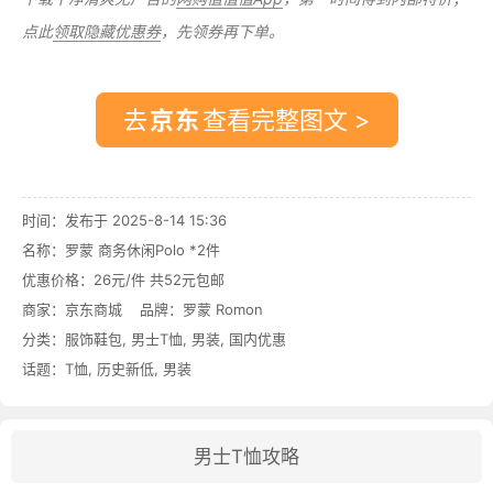
点此
领取隐藏优惠券
，先领券再下单。
去
查看完整图文 >
时间：发布于 2025-8-14 15:36
名称：
罗蒙 商务休闲Polo *2件
优惠价格：
26元/件 共52元包邮
商家：
京东商城
品牌：
罗蒙 Romon
分类：
服饰鞋包
,
男士T恤
,
男装
,
国内优惠
话题：
T恤
,
历史新低
,
男装
男士T恤攻略