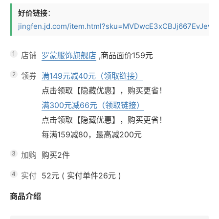
好价链接
：
jingfen.jd.com/item.html?sku=MVDwcE3xCBJj667EvJewrn
1
店铺
罗蒙服饰旗舰店
,商品面价
159元
2
领券
满149元减40元（领取链接）
点击领取【隐藏优惠】，购买更省！
满300元减66元（领取链接）
点击领取【隐藏优惠】，购买更省！
每满159减80，最高减200元
3
加购
购买2件
4
实付
52元
(
实付单件26元
)
商品介绍