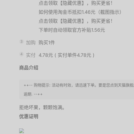
点击领取【隐藏优惠】，购买更省！
如何使用淘金币抵扣1.46元（截图指示）
点击领取【隐藏优惠】，购买更省！
下单时自动领取官方补贴1.56元
3
加购
购买1件
4
实付
4.78元
(
实付单件4.78元
)
商品介绍
++-- 购物提示: 活动有时效，请迅速下单。要是您点到天猫旗
逾期. --++
拒绝坏果，颗颗饱满。
优惠证明