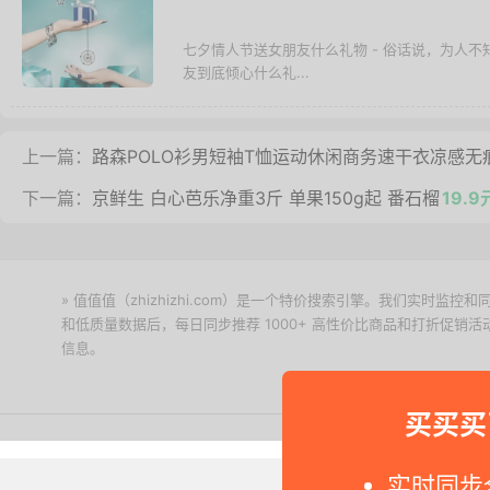
七夕情人节送女朋友什么礼物 - 俗话说，为人
友到底倾心什么礼...
上一篇：
路森POLO衫男短袖T恤运动休闲商务速干衣凉感无
下一篇：
京鲜生 白心芭乐净重3斤 单果150g起 番石榴
19.9
» 值值值（zhizhizhi.com）是一个特价搜索引擎。我们实时
和低质量数据后，每日同步推荐 1000+ 高性价比商品和打折促销
信息。
下载值值值App
买买买
Copyright © 2011-2026 网
实时同步