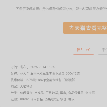
下载干净清爽无广告的
网购值值值App
，第一时间得到内部特
去
查看完整
值！ +0
不值
时间：发布于 2025-8-14 16:39
名称：
花大个 五香水煮花生零食下酒菜 500g*2袋
优惠价格：
2.78元+88vip全能卡红包（需领券）
商家：
天猫特价
分类：
休闲零食
,
半成品
,
干果炒货
,
酒水
,
食品保健品
,
淘实惠
话题：
88VIP
,
休闲食品
,
坚果/炒货
,
零食
,
香水