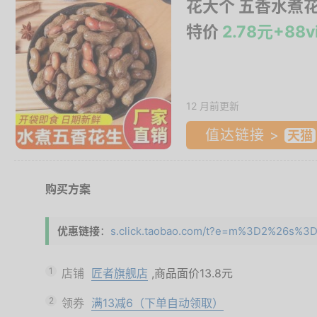
花大个 五香水煮花
特价
2.78元+8
12 月前更新
值达链接 >
购买方案
优惠链接
：
s.click.taobao.com/t?e=m%3D2%26s%3D
1
店铺
匠者旗舰店
,商品面价
13.8元
2
领券
满13减6（下单自动领取）