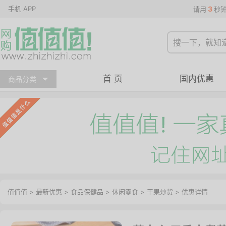
手机 APP
3
请用
秒
首 页
国内优惠
商品分类
值值值
>
最新优惠
>
食品保健品
>
休闲零食
>
干果炒货
>
优惠详情