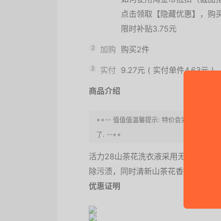
点击领取【隐藏优惠】，购
限时补贴3.75元
2
加购
购买2件
3
实付
9.27元
(
实付单件4.63元
)
商品介绍
++-- 值值值温馨提示: 特价会完结, 
了. --++
活力28山茶花洗衣液采用无磷环保配
除污渍，同时清新山茶花香持久留香
优惠证明