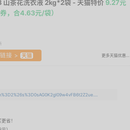
8 山茶花洗衣液 2kg*2袋
- 天猫特价
9.27元
券，合4.63元/袋）
新
链接 >
更多天猫优惠...
e=m%3D2%26s%3D0sAG0K2gI09w4vFB6t2Z2ue....
买更省！
指示）