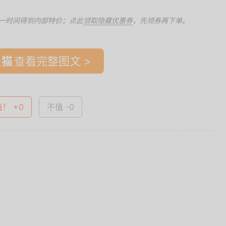
一时间得到内部特价；点此
领取隐藏优惠券
，先领券再下单。
查看完整图文 >
值！ +0
不值 -0