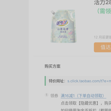
活力2
（需领
12 月前更
值达
购买方案
特价网址
：
s.click.taobao.com/t?
1
领券
满16减1（下单自动领取）
点击领取【隐藏优惠】，购
如何使用淘金币抵扣（截图