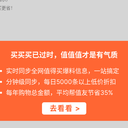
买更省！
买买买已过时，值值值才是有气质
请快快动手。假如您点到天猫商城商家链接看到价格已改变，说明活动失效
实时同步全网值得买爆料信息，一站搞定
分钟级同步，每日5000条以上低价折扣
方，新生儿和孕妇都能安心使用，8倍深层次清洁力有效祛
每年购物总金额，平均帮值友节省35%
去看看 >