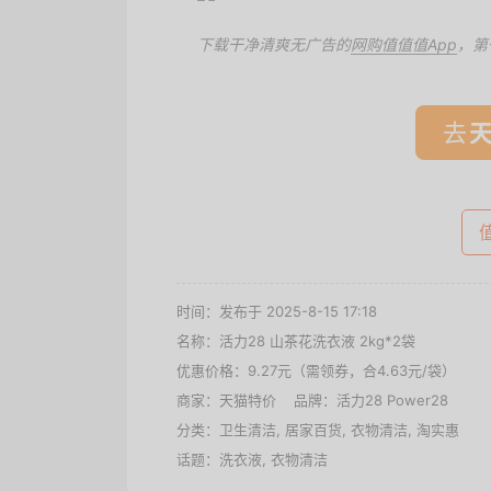
下载干净清爽无广告的
网购值值值App
，第
去
时间：发布于 2025-8-15 17:18
名称：
活力28 山茶花洗衣液 2kg*2袋
优惠价格：
9.27元（需领券，合4.63元/袋）
商家：
天猫特价
品牌：
活力28 Power28
分类：
卫生清洁
,
居家百货
,
衣物清洁
,
淘实惠
话题：
洗衣液
,
衣物清洁