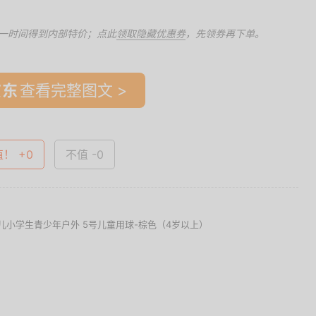
一时间得到内部特价；点此
领取隐藏优惠券
，先领券再下单。
查看完整图文 >
值！ +0
不值 -0
儿小学生青少年户外 5号儿童用球-棕色（4岁以上）