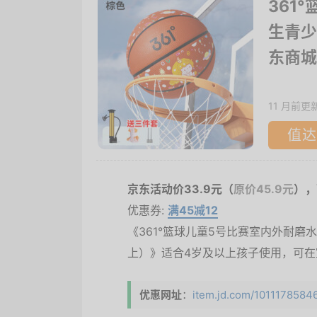
361
生青少
东商城
11 月前更
值达
京东活动价33.9元（
原价45.9元
），
优惠券:
满45减12
《361°篮球儿童5号比赛室内外耐磨
上）》适合4岁及以上孩子使用，可
优惠网址
：
item.jd.com/101117858463