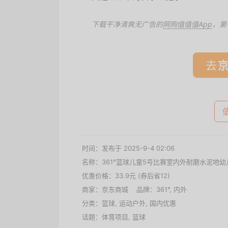
下载干净清爽无广告的
网购值值值App
，第
去
时间：发布于 2025-9-4 02:06
名称：
361°篮球儿童5号比赛室内外耐磨水泥地幼
优惠价格：
33.9元 (券后省12)
商家：
京东商城
品牌：
361°
,
内外
分类：
篮球
,
运动户外
,
国内优惠
话题：
体育项目
,
篮球