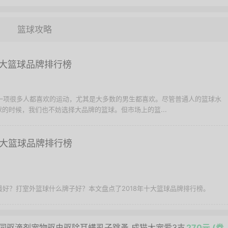
篮球攻略
大篮球品牌排行榜
球是一项很多人都喜欢的运动，尤其是大多数的男生都喜欢。尽管普通人的篮球水
的时候，我们也不妨选择大品牌的篮球。但市场上的篮...
0大篮球品牌排行榜
球最好？打室外篮球什么牌子好？本文盘点了2018年十大篮球品牌排行榜。
同驱滴剂宠物驱虫驱除耳螨虱子跳蚤 成猫大宠爱3支
270元 (券