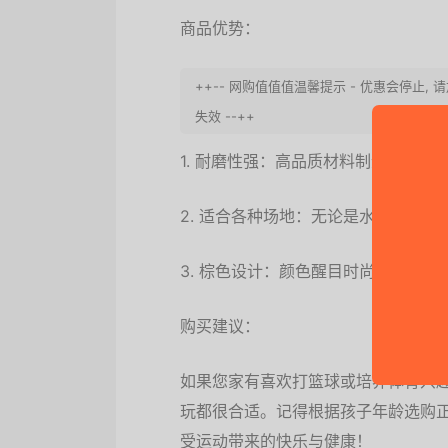
商品优势：
++-- 网购值值值温馨提示 - 优惠会停
失效 --++
1. 耐磨性强：高品质材料制造，长时
2. 适合各种场地：无论是水泥、木
3. 棕色设计：颜色醒目时尚，易引起
购买建议：
如果您家有喜欢打篮球或培养体育兴
玩都很合适。记得根据孩子年龄选购
受运动带来的快乐与健康！