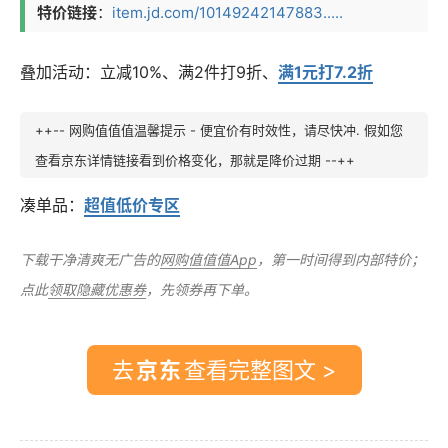
特价链接
：
item.jd.com/10149242147883.....
叠加活动：立减10%、满2件打9折、
满1元打7.2折
++-- 网购值值值温馨提示 - 便宜价有时效性，请尽快冲. 假如您
查看京东详情链接看到价格变化，那就是降价过期 --++
凑单品：
超值低价专区
下载干净清爽无广告的
网购值值值App
，第一时间得到内部特价；
点此
领取隐藏优惠券
，先领券再下单。
去
查看完整图文 >