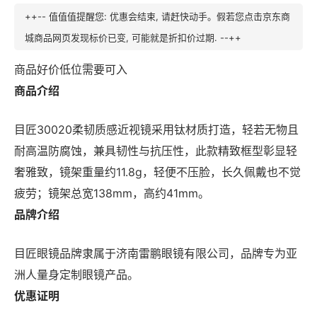
++-- 值值值提醒您: 优惠会结束, 请赶快动手。假若您点击京东商
城商品网页发现标价已变, 可能就是折扣价过期. --++
商品好价低位需要可入
商品介绍
目匠30020柔韧质感近视镜采用钛材质打造，轻若无物且
耐高温防腐蚀，兼具韧性与抗压性，此款精致框型彰显轻
奢雅致，镜架重量约11.8g，轻便不压脸，长久佩戴也不觉
疲劳；镜架总宽138mm，高约41mm。
品牌介绍
目匠眼镜品牌隶属于济南雷鹏眼镜有限公司，品牌专为亚
洲人量身定制眼镜产品。
优惠证明