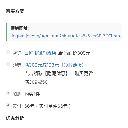
购买方案
促销网址
：
jingfen.jd.com/item.html?sku=tgKra8zSlcsSFI3OEimtrotM_3
1
店铺
目匠眼镜旗舰店
,商品面价
309元
2
领券
满309元减193元（领取链接）
点击领取【隐藏优惠】，购买更省！
满309减50
3
加购
购买1件
4
实付
66元
(
实付单件66元
)
优惠分析