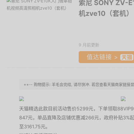
索尼 SONY ZV
机zve10（套机）
9 月前更新
值达链接 >
++-- 购物提示: 羊毛会完结, 请尽快冲. 若您查看天猫商家链
天猫精选此款目前活动售价5299元，下单领取88VI
847元，单品直降及店铺优惠减266元，政府补贴3%起
至3161.75元。