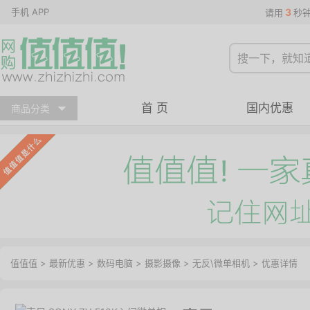
手机 APP
3
请用
秒
首 页
国内优惠
商品分类
值值值
>
最新优惠
>
数码电脑
>
摄影摄像
>
无反\微单相机
>
优惠详情