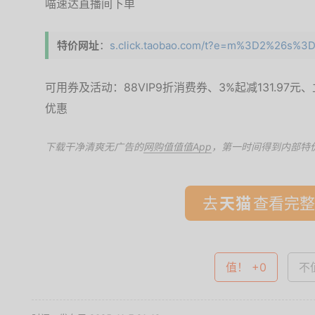
喵速达直播间下单
特价网址
：
s.click.taobao.com/t?e=m%3D2%26s%3D
可用券及活动：88VIP9折消费券、3%起减131.97
优惠
下载干净清爽无广告的
网购值值值App
，第一时间得到内部特
去
查看完整
值！ +0
不值