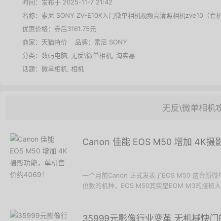
时间：发布于 2025-11-7 21:42
名称：
索尼 SONY ZV-E10K入门微单相机视频高清照相机zve10（套
优惠价格：
券后3161.75元
商家：
天猫特价
品牌：
索尼 SONY
分类：
数码电脑
,
无反\微单相机
,
淘实惠
话题：
微单相机
,
相机
无反\微单相机
Canon 佳能 EOS M50 增加 4
一个月前Canon 正式发表了EOS M50 这台
位数的机种，EOS M50其实是EOM M3的接班人，
35999元影像行业变革 无机械快