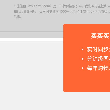
» 值值值（zhizhizhi.com）是一个特价搜索引擎。我们实时
和低质量数据后，每日同步推荐 1000+ 高性价比商品和打折促销
信息。
下载值值值App
买买买
Copyright © 2011-2026 网
实时同步
分钟级同
每年购物