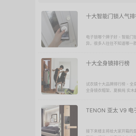
十大智能门锁人气排
电子锁哪个牌子好 - 智能
异，很多人往往不知道哪一款
十大全身镜排行榜
试衣镜十大品牌排行榜 - 
全身镜衣帽架、夏枫纯 实木
TENON 亚太 V9
接下来楼主将给大家开箱的是 