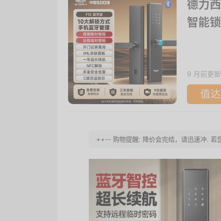
德力西
智能锁
9 月前更新
值达
++-- 购物提醒: 降价会完结，请迅速冲.