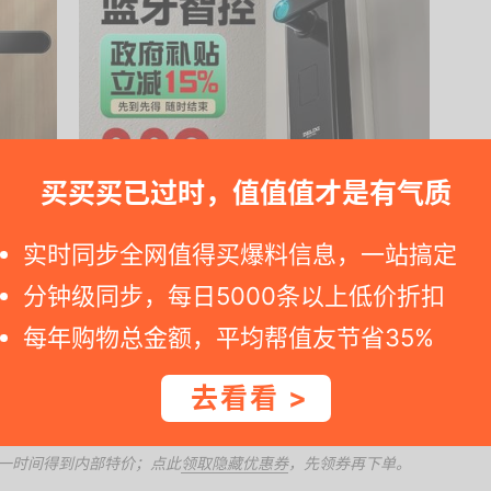
买买买已过时，值值值才是有气质
与百亿金刚券9折，补贴15%起减59.85元优惠活动，下
实时同步全网值得买爆料信息，一站搞定
分钟级同步，每日5000条以上低价折扣
每年购物总金额，平均帮值友节省35%
e=m%3D2%26s%3D0d9Z8bda74Jw4vFB6t2Z2ue....
去看看 >
百亿金刚券9折
一时间得到内部特价；点此
领取隐藏优惠券
，先领券再下单。