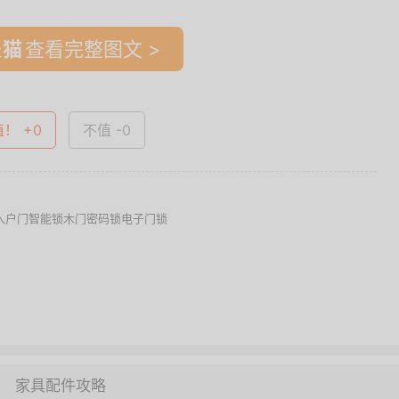
查看完整图文 >
值！ +0
不值 -0
门锁入户门智能锁木门密码锁电子门锁
家具配件攻略