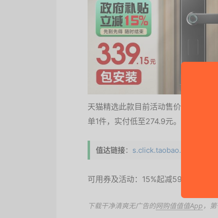
天猫精选此款目前活动售价899元，参
单1件，实付低至274.9元。
值达链接
：
s.click.taobao.com/t?
可用券及活动：15%起减59.85元、
下载干净清爽无广告的
网购值值值App
，第