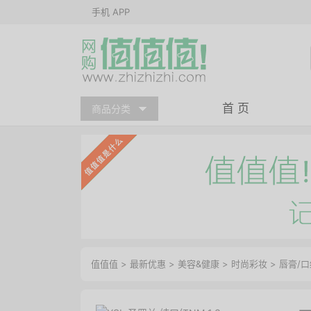
手机 APP
首 页
商品分类
值值值
>
最新优惠
>
美容&健康
>
时尚彩妆
>
唇膏/口