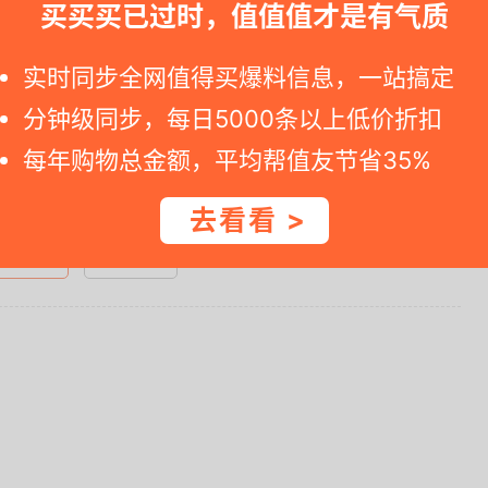
6.....
买买买已过时，值值值才是有气质
一时间得到内部特价；点此
领取隐藏优惠券
，先领券再下单。
实时同步全网值得买爆料信息，一站搞定
分钟级同步，每日5000条以上低价折扣
查看完整图文 >
每年购物总金额，平均帮值友节省35%
去看看 >
值！ +0
不值 -0