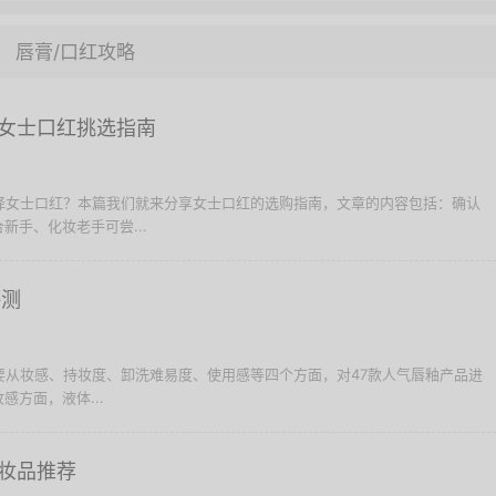
唇膏/口红攻略
女士口红挑选指南
选择女士口红？本篇我们就来分享女士口红的选购指南，文章的内容包括：确认
新手、化妆老手可尝...
评测
就要从妆感、持妆度、卸洗难易度、使用感等四个方面，对47款人气唇釉产品进
方面，液体...
妆品推荐