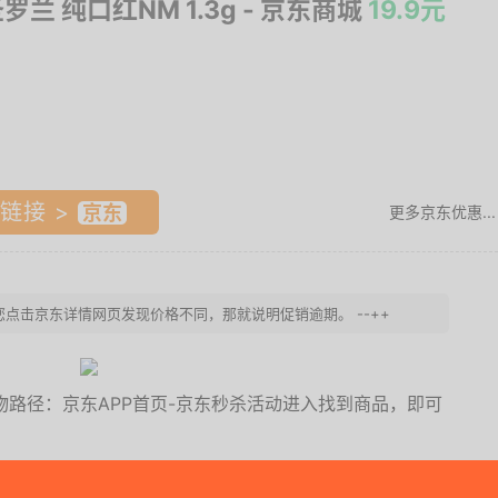
圣罗兰 纯口红NM 1.3g
- 京东商城
19.9元
链接 >
更多京东优惠...
 若您点击京东详情网页发现价格不同，那就说明促销逾期。 --++
物路径：京东APP首页-京东秒杀活动进入找到商品，即可