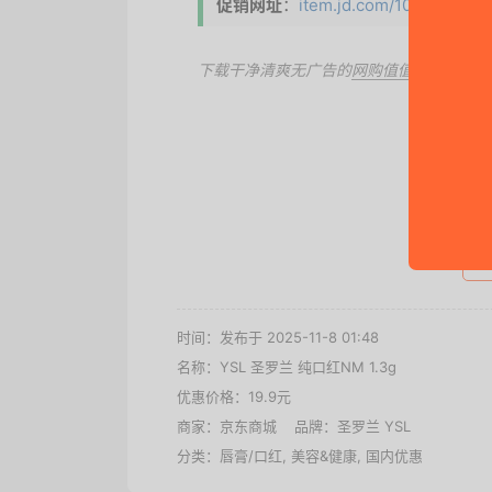
促销网址
：
item.jd.com/10023940437
下载干净清爽无广告的
网购值值值App
，第
去
时间：发布于 2025-11-8 01:48
名称：
YSL 圣罗兰 纯口红NM 1.3g
优惠价格：
19.9元
商家：
京东商城
品牌：
圣罗兰 YSL
分类：
唇膏/口红
,
美容&健康
,
国内优惠