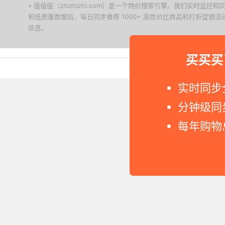
» 值值值（zhizhizhi.com）是一个特价搜索引擎。我们实时
和低质量数据后，每日同步推荐 1000+ 高性价比商品和打折促销
信息。
下载值值值App
买买买
Copyright © 2011-2026 网
实时同步
分钟级同
每年购物