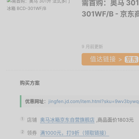
需首购：奥马 301
301WF/B
- 京东
9 月前更新
值达链接 >
购买方案
优惠网址
：
jingfen.jd.com/item.html?sku=9wv3byw
1
店铺
奥马冰箱京东自营旗舰店
,商品面价
1803元
2
领券
满1000元，打9折（领取链接）