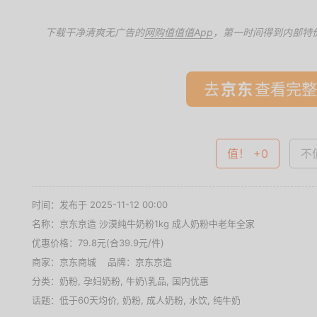
下载干净清爽无广告的
网购值值值App
，第一时间得到内部特
去
查看完整
值！ +0
不值
时间：发布于 2025-11-12 00:00
名称：
京东京造 沙漠纯牛奶粉1kg 成人奶粉中老年全家
优惠价格：
79.8元(合39.9元/件)
商家：
京东商城
品牌：
京东京造
分类：
奶粉
,
孕妇奶粉
,
牛奶\乳品
,
国内优惠
话题：
低于60天均价
,
奶粉
,
成人奶粉
,
水饮
,
纯牛奶