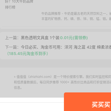
牛奶品牌推荐 - 牛奶是最古老的天然饮料之一，
丰富的矿物质、钙、磷、铁、锌、铜、锰、钼。最难
上一篇：
黑色透明文具盒 1个装
0.01元(需领券)
下一篇：
今日必买、淘金币可用：洋河 海之蓝 42度 绵柔浓香型
（185.45元淘金币到手）
» 值值值（zhizhizhi.com）是一个特价搜索引擎。我们实时
和低质量数据后，每日同步推荐 1000+ 高性价比商品和打折促销
信息。
下载值值值App
买买买
Copyright © 2011-2026 网