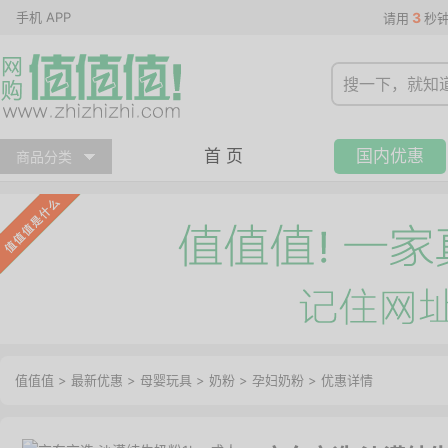
手机 APP
3
请用
秒
首 页
国内优惠
商品分类
值值值
>
最新优惠
>
母婴玩具
>
奶粉
>
孕妇奶粉
>
优惠详情