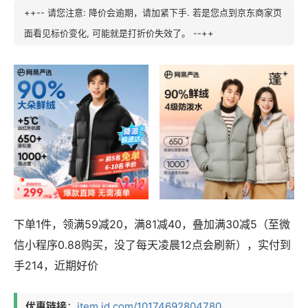
++-- 请您注意: 降价会逾期，请加紧下手. 若是您点到京东商家页
面看见标价变化, 可能就是打折价失效了。 --++
下单1件，领满59减20，满81减40，叠加满30减5（至微
信小程序0.88购买，没了每天凌晨12点会刷新），实付到
手214，近期好价
优惠链接
：
item.jd.com/10174692804780.....