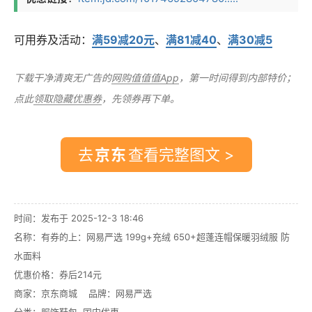
可用券及活动：
满59减20元
、
满81减40
、
满30减5
下载干净清爽无广告的
网购值值值App
，第一时间得到内部特价；
点此
领取隐藏优惠券
，先领券再下单。
去
查看完整图文 >
时间：发布于 2025-12-3 18:46
名称：
有券的上：网易严选 199g+充绒 650+超蓬连帽保暖羽绒服 防
水面料
优惠价格：
券后214元
商家：
京东商城
品牌：
网易严选
分类：
服饰鞋包
,
国内优惠