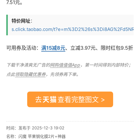
7.51元。
特价网址
：
s.click.taobao.com/t?e=m%3D2%26s%3Di8AG%2Fd5NRptw
可用券及活动：
满15减8元
、立减3.97元、限时红包9.5折
下载干净清爽无广告的
网购值值值App
，第一时间得到内部特价；
点此
领取隐藏优惠券
，先领券再下单。
去
查看完整图文 >
时间：发布于 2025-12-3 19:02
名称：
闪魔 苹果钢化膜2片+神器