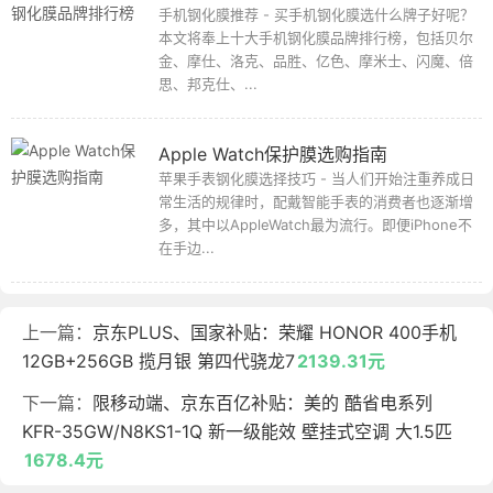
手机钢化膜推荐 - 买手机钢化膜选什么牌子好呢？
本文将奉上十大手机钢化膜品牌排行榜，包括贝尔
金、摩仕、洛克、品胜、亿色、摩米士、闪魔、倍
思、邦克仕、...
Apple Watch保护膜选购指南
苹果手表钢化膜选择技巧 - 当人们开始注重养成日
常生活的规律时，配戴智能手表的消费者也逐渐增
多，其中以AppleWatch最为流行。即便iPhone不
在手边...
上一篇：
京东PLUS、国家补贴：荣耀 HONOR 400手机
12GB+256GB 揽月银 第四代骁龙7
2139.31元
下一篇：
限移动端、京东百亿补贴：美的 酷省电系列
KFR-35GW/N8KS1-1Q 新一级能效 壁挂式空调 大1.5匹
1678.4元