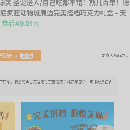
e 德芙 圣诞送人/自己吃都不错！就几百单！德
尼疯狂动物城周边完美搭档巧克力礼盒
- 天
券后49.01元
链接 >
更多天猫优惠...
请赶快下订单。假如您点击天猫活动页面发现价格还是原价，可能就是便宜