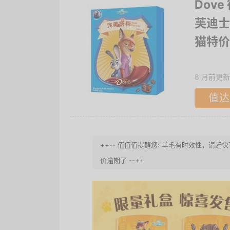
Dov
芙迪士
猫特价
8 月前更新
值达
++-- 值值值提醒您: 羊毛有时效性，
价逾期了 --++