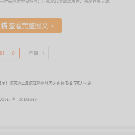
一时间得到内部特价；点此
领取隐藏优惠券
，先领券再下单。
查看完整图文 >
值！ +0
不值 -1
就几百单！德芙迪士尼疯狂动物城周边完美搭档巧克力礼盒
Dove
,
迪士尼 Disney