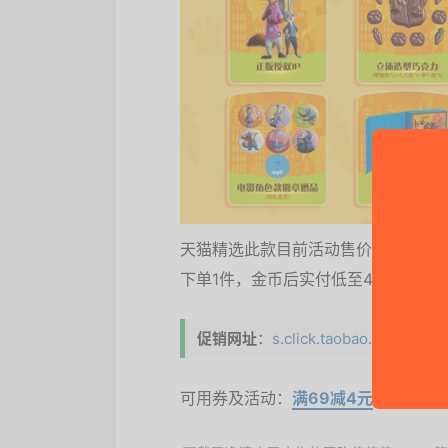
天猫精选此款目前活动售价99.9元，
下单1件，金币后实付低至49.01元。
促销网址
：
s.click.taobao.com/t?
可用券及活动：
满69减4元
、立减43.