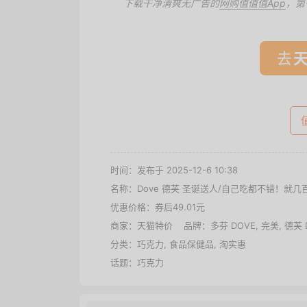
下载干净清爽无广告的
网购值值值App
，第
去
时间：发布于 2025-12-6 10:38
名称：
Dove 德芙 圣诞送人/自己吃都不错！
优惠价格：
券后49.01元
商家：
天猫特价
品牌：
多芬 DOVE
,
完美
,
德芙 
分类：
巧克力
,
食品保健品
,
淘实惠
话题：
巧克力