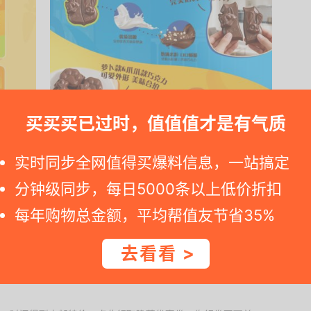
买买买已过时，值值值才是有气质
实时同步全网值得买爆料信息，一站搞定
下单领取满69减4元优惠券，参与立减43.9元优惠活动，
分钟级同步，每日5000条以上低价折扣
每年购物总金额，平均帮值友节省35%
e=m%3D2%26s%3DAkqeVL6mZOZw4vFB6t2Z2ue....
去看看 >
9元