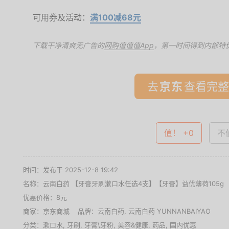
可用券及活动：
满100减68元
下载干净清爽无广告的
网购值值值App
，第一时间得到内部特
去
查看完整
值！ +0
不值
时间：发布于 2025-12-8 19:42
名称：
云南白药 【牙膏牙刷漱口水任选4支】【牙膏】益优薄荷105g
优惠价格：
8元
商家：
京东商城
品牌：
云南白药
,
云南白药 YUNNANBAIYAO
分类：
漱口水
,
牙刷
,
牙膏\牙粉
,
美容&健康
,
药品
,
国内优惠