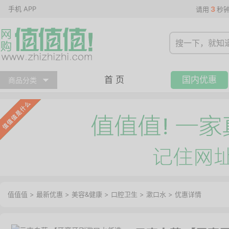
手机 APP
3
请用
秒
首 页
国内优惠
商品分类
值值值
>
最新优惠
>
美容&健康
>
口腔卫生
>
漱口水
>
优惠详情