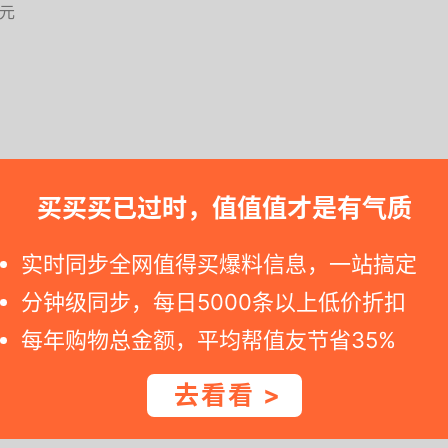
5元
买. 若您点击京东商品链接看见标价已变, 那可能就是特价逾期. --++
买买买已过时，值值值才是有气质
实时同步全网值得买爆料信息，一站搞定
级能效巨省电，夏天开一整天电费都不心疼～柔风模式吹
分钟级同步，每日5000条以上低价折扣
硬，还有新风功能让房间空气一直很清新。智能控制也方
每年购物总金额，平均帮值友节省35%
不少麻烦，客厅用着制冷制热都很快！
去看看 >