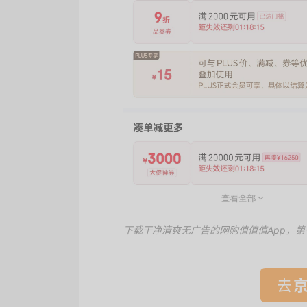
下载干净清爽无广告的
网购值值值App
，第
去