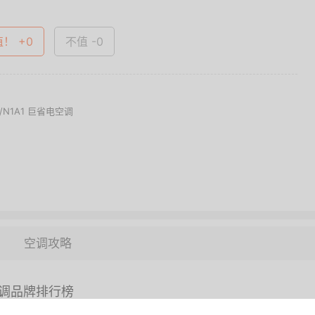
值！ +0
不值 -0
/N1A1 巨省电空调
空调攻略
调品牌排行榜