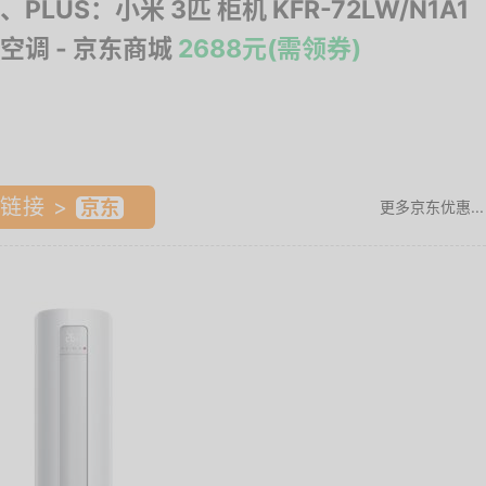
PLUS：小米 3匹 柜机 KFR-72LW/N1A1
空调
- 京东商城
2688元(需领券)
链接 >
更多京东优惠...