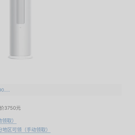
.....
面价
3750元
动领取）
-部分地区可领（手动领取）