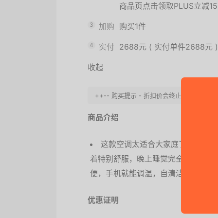
商品页点击领取PLUS立减1
3
加购
购买1件
4
实付
2688元
(
实付单件2688元
)
收起
++-- 购买提示 - 折扣价会终止, 请快点去
商品介绍
这款空调太适合大家庭了！3匹一
着特别舒服，晚上睡觉完全不觉得冷
便，手机就能调温，自清洁功能省去
优惠证明