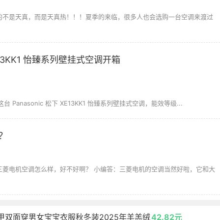
我的不是天真，而是天真热！！！夏季的来临，很多人也会选购一台空调来渡过
 XE13KK1 怡臻系列壁挂式空调开箱
这台 Panasonic 松下 XE13KK1 怡臻系列壁挂式空调，能效等级...
？
：三菱电机空调怎么样，好不好啊？ 小编答：三菱电机的空调当然好啦，它和大
马甲双面穿男女宝宝衣服秋冬装2025年羊羔绒
42.82元