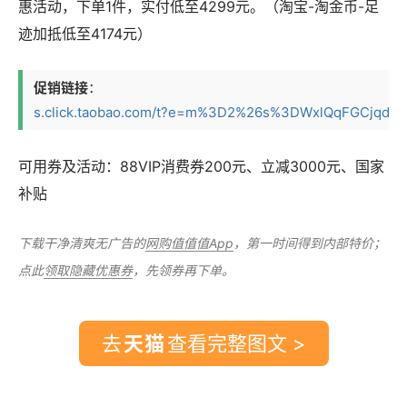
惠活动，下单1件，实付低至4299元。（淘宝-淘金币-足
迹加抵低至4174元）
促销链接
：
s.click.taobao.com/t?e=m%3D2%26s%3DWxlQqFGCjqdw4v
可用券及活动：88VIP消费券200元、立减3000元、国家
补贴
下载干净清爽无广告的
网购值值值App
，第一时间得到内部特价；
点此
领取隐藏优惠券
，先领券再下单。
去
查看完整图文 >