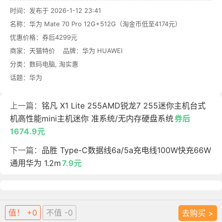
时间：发布于 2026-1-12 23:41
名称：
华为 Mate 70 Pro 12G+512G（淘金币低至4174元）
优惠价格：
券后4299元
商家：
天猫特价
品牌：
华为 HUAWEI
分类：
数码电脑
,
淘实惠
话题：
华为
上一篇：
铭凡 X1 Lite 255AMD锐龙7 255迷你主机台式
机高性能mini主机迷你 准系统/无内存硬盘系统
券后
1674.9元
下一篇：
品胜 Type-C数据线6a/5a充电线100W快充66W
通用华为 1.2m
7.9元
值！ +0
不值 -0
去购买 >